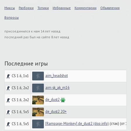
Миксы
Разборки
Топики
Избранные
Комментарии
Объявления
Вопросы
присоединился к нам 14 лет назад
последний раз был на сайте 8 лет назад
Последние игры
aim_headshot
CS 1.6, 1x1
aim sk_ak_m16
CS 1.6, 2x2
de_dust2
CS 1.6, 2x2
de_dust2 20+
CS 1.6, 5x5
[Rampage-Monkey] de_dust2 (dop.info)
(стак) (от 10
CS 1.6, 5x5