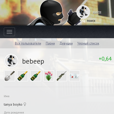
войти
Toggle
navigation
Все пользователи
Парни
Девушки
Черный список
+0,64
bebeep
Имя
tanya boyko
Дата рождения