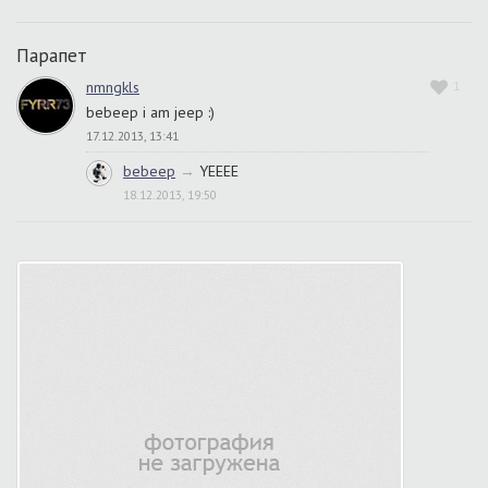
Парапет
nmngkls
1
bebeep i am jeep :)
17.12.2013, 13:41
bebeep
→
YEEEE
18.12.2013, 19:50