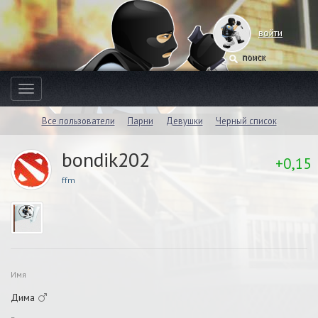
войти
Toggle
navigation
Все пользователи
Парни
Девушки
Черный список
bondik202
+0,15
ffm
Имя
Дима