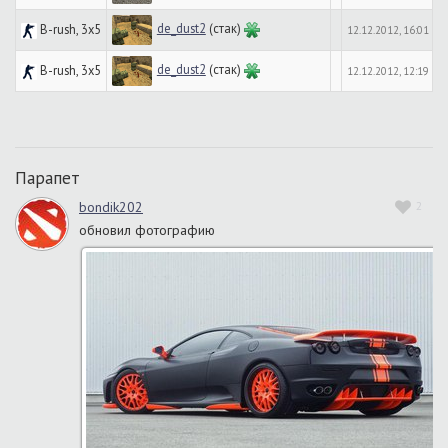
de_dust2
(стак)
B-rush, 3x5
12.12.2012, 16:01
de_dust2
(стак)
B-rush, 3x5
12.12.2012, 12:19
Парапет
bondik202
2
обновил фотографию