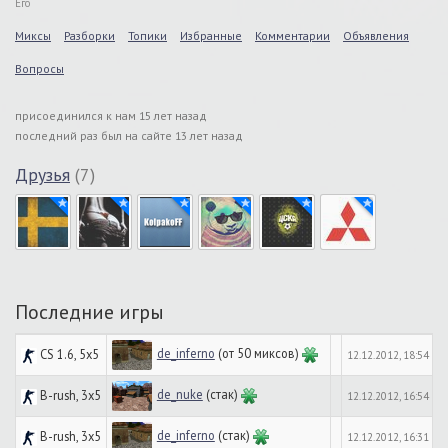
Его
Миксы
Разборки
Топики
Избранные
Комментарии
Объявления
Вопросы
присоединился к нам 15 лет назад
последний раз был на сайте 13 лет назад
Друзья
(7)
Последние игры
de_inferno
(от 50 миксов)
CS 1.6, 5x5
12.12.2012, 18:54
de_nuke
(стак)
B-rush, 3x5
12.12.2012, 16:54
de_inferno
(стак)
B-rush, 3x5
12.12.2012, 16:31