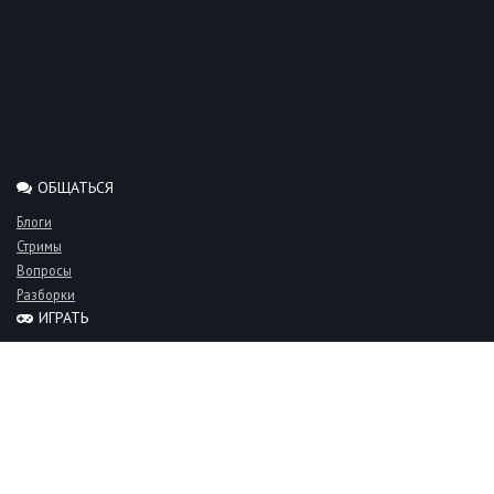
ОБЩАТЬСЯ
Блоги
Стримы
Вопросы
Разборки
ИГРАТЬ
Миксы
Рейтинги
Турниры
Серверы
СООБЩЕСТВО
Люди