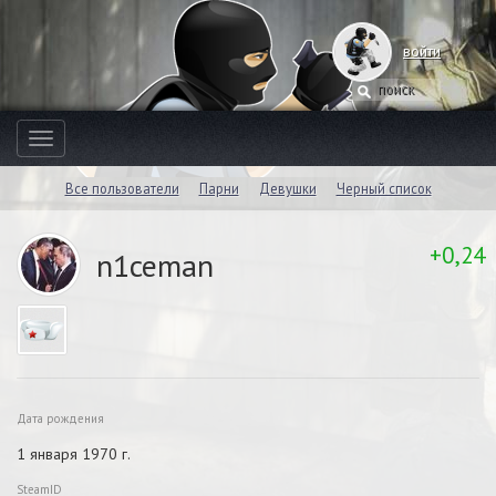
войти
Toggle
navigation
Все пользователи
Парни
Девушки
Черный список
+0,24
n1ceman
Дата рождения
1 января 1970 г.
SteamID