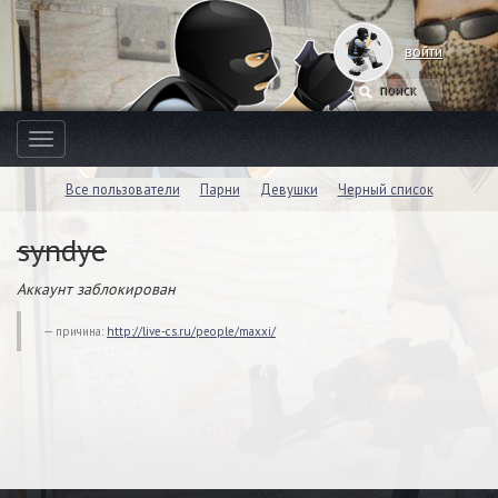
войти
Toggle
navigation
Все пользователи
Парни
Девушки
Черный список
syndye
Аккаунт заблокирован
причина:
http://live-cs.ru/people/maxxi/