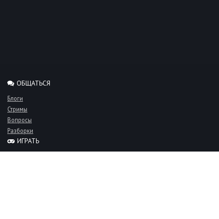
ОБЩАТЬСЯ
Блоги
Стримы
Вопросы
Разборки
ИГРАТЬ
Миксы
Рейтинги
Турниры
Серверы
СООБЩЕСТВО
Люди