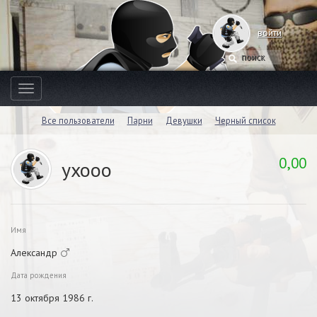
войти
Toggle
navigation
Все пользователи
Парни
Девушки
Черный список
0,00
yxooo
Имя
Александр
Дата рождения
13 октября 1986 г.