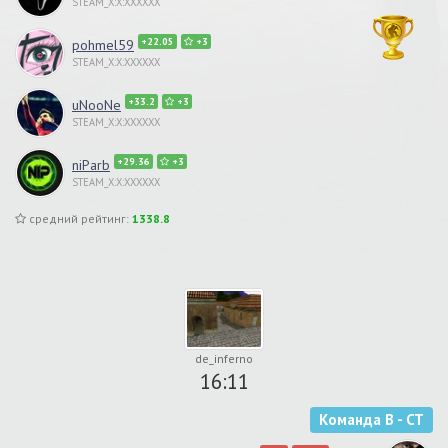
STEAM_X:X:XXXXXX
+22.05
+3
pohmel59
STEAM_X:X:XXXXXX
+33.2
+3
uNooNe
STEAM_X:X:XXXXXX
+29.36
+3
niParb
STEAM_X:X:XXXXXX
средний рейтинг:
1338.8
de_inferno
16:11
Команда B - CT