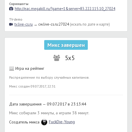
Скриншоты
http://eac.megakill.ru/?game=1&server=83.222.115.10_27024
TV-demo
tv.live-cs.ru
→ cw.live-cs.ru:27024
(искать по дате и карте)
Микс завершен
5x5
Игра на рейтинг
Распределение по выбору случайных капитанов.
Микс создан 09.07.2017, 22:31
Дата завершения — 09.07.2017 в 23:13:44
Микс собирали 3 минуты, а играли 38 минут.
Создатель микса
FuckDie-Young