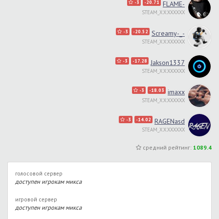
-3
-20.71
FLAME-
STEAM_X:X:XXXXXX
-3
-20.52
Screamy-_-
STEAM_X:X:XXXXXX
-3
-17.28
Jakson1337
STEAM_X:X:XXXXXX
-3
-18.03
imaxx
STEAM_X:X:XXXXXX
-3
-14.02
RAGENasd
STEAM_X:X:XXXXXX
средний рейтинг:
1089.4
голосовой сервер
доступен игрокам микса
игровой сервер
доступен игрокам микса