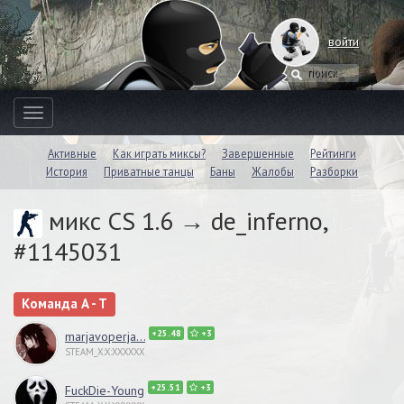
войти
Toggle
navigation
Активные
Как играть миксы?
Завершенные
Рейтинги
История
Приватные танцы
Баны
Жалобы
Разборки
микс CS 1.6 → de_inferno,
#1145031
Команда A - T
+25.48
+3
marjavoperja...
STEAM_X:X:XXXXXX
+25.51
+3
FuckDie-Young