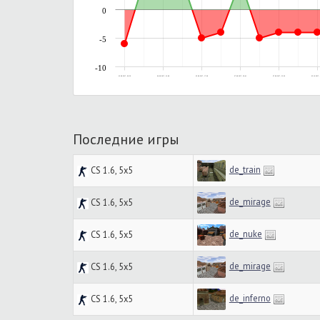
0
-5
-10
03.08.2017, 00:59
04.08.2017, 01:08
05.08.2017, 17:28
07.08.2017, 20:41
07.08.2017, 23:26
05.10.2017, 
Последние игры
de_train
CS 1.6, 5x5
de_mirage
CS 1.6, 5x5
de_nuke
CS 1.6, 5x5
de_mirage
CS 1.6, 5x5
de_inferno
CS 1.6, 5x5