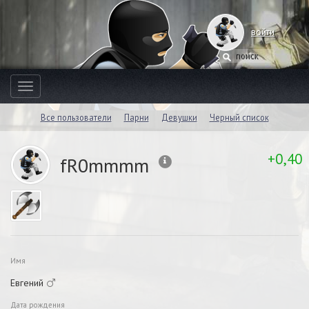
войти
Toggle
navigation
Все пользователи
Парни
Девушки
Черный список
+0,40
fR0mmmm
Имя
Евгений
Дата рождения