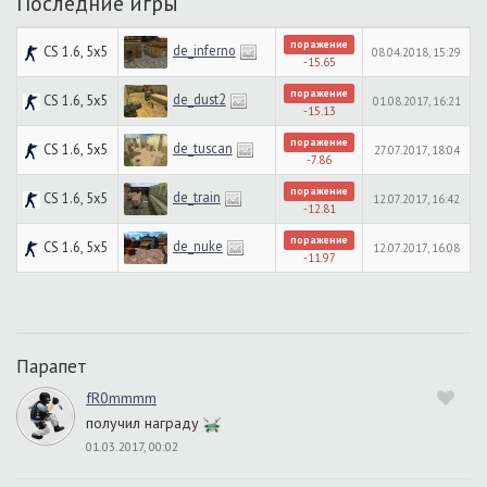
Последние игры
поражение
de_inferno
CS 1.6, 5x5
08.04.2018, 15:29
-15.65
поражение
de_dust2
CS 1.6, 5x5
01.08.2017, 16:21
-15.13
поражение
de_tuscan
CS 1.6, 5x5
27.07.2017, 18:04
-7.86
поражение
de_train
CS 1.6, 5x5
12.07.2017, 16:42
-12.81
поражение
de_nuke
CS 1.6, 5x5
12.07.2017, 16:08
-11.97
Парапет
fR0mmmm
получил награду
01.03.2017, 00:02