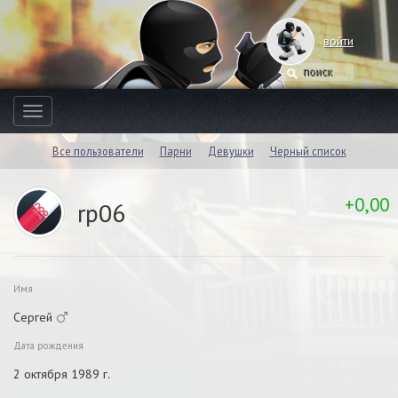
войти
Toggle
navigation
Все пользователи
Парни
Девушки
Черный список
+0,00
rp06
Имя
Сергей
Дата рождения
2 октября 1989 г.