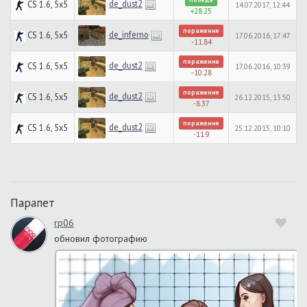
de_dust2
CS 1.6, 5x5
14.07.2017, 12:44
+28.25
поражение
de_inferno
CS 1.6, 5x5
17.06.2016, 17:47
-11.84
поражение
de_dust2
CS 1.6, 5x5
17.06.2016, 10:39
-10.28
поражение
de_dust2
CS 1.6, 5x5
26.12.2015, 13:50
-8.37
поражение
de_dust2
CS 1.6, 5x5
25.12.2015, 10:10
-11.9
Парапет
rp06
обновил фотографию