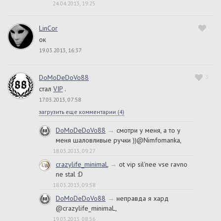
24.04.2013, 19:25
LinCor
ок
19.03.2013, 16:37
DoMoDeDoVo88
3
стал
VIP
.
17.03.2013, 07:58
загрузить еще комментарии (
4
)
DoMoDeDoVo88
→
смотри у меня, а то у
меня шаловливые ручки ))@Nimfomanka,
18.03.2013, 09:27
crazylife_minimaL
→
ot vip sil'nee vse ravno
ne stal :D
18.03.2013, 09:58
DoMoDeDoVo88
→
неправда я хард
@crazylife_minimaL,
19.03.2013, 08:56