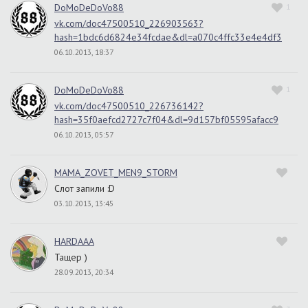
DoMoDeDoVo88
1
vk.com/doc47500510_226903563?
hash=1bdc6d6824e34fcdae&dl=a070c4ffc33e4e4df3
06.10.2013, 18:37
DoMoDeDoVo88
1
vk.com/doc47500510_226736142?
hash=35f0aefcd2727c7f04&dl=9d157bf05595afacc9
06.10.2013, 05:57
MAMA_ZOVET_MEN9_STORM
Слот запили :D
03.10.2013, 13:45
HARDAAA
Тащер )
28.09.2013, 20:34