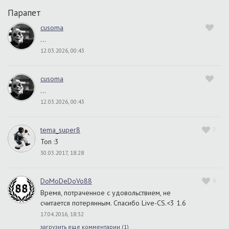
Парапет
cusoma
…
12.03.2026, 00:43
cusoma
…
12.03.2026, 00:43
tema_super8
2
Топ :3
30.03.2017, 18:28
DoMoDeDoVo88
8
Время, потраченное с удовольствием, не
считается потерянным. Спасибо Live-CS.<3 1.6
17.04.2016, 18:32
загрузить еще комментарии (
1
)