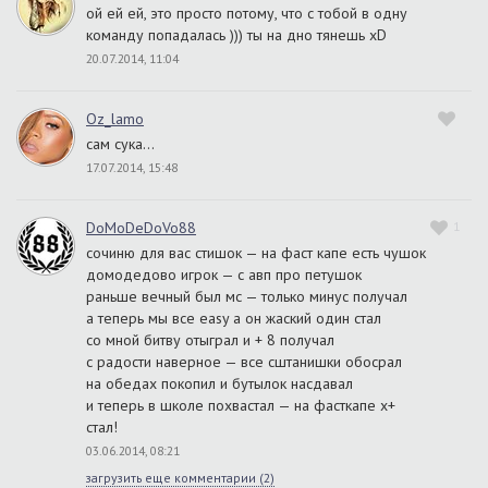
ой ей ей, это просто потому, что с тобой в одну
команду попадалась ))) ты на дно тянешь xD
20.07.2014, 11:04
Oz_lamo
сам сука…
17.07.2014, 15:48
DoMoDeDoVo88
1
сочиню для вас стишок — на фаст капе есть чушок
домодедово игрок — с авп про петушок
раньше вечный был мс — только минус получал
а теперь мы все easy а он жаский один стал
со мной битву отыграл и + 8 получал
с радости наверное — все сштанишки обосрал
на обедах покопил и бутылок насдавал
и теперь в школе похвастал — на фасткапе х+
стал!
03.06.2014, 08:21
загрузить еще комментарии (
2
)