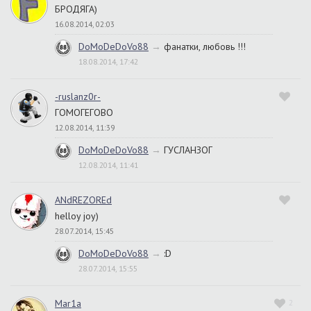
БРОДЯГА)
16.08.2014, 02:03
DoMoDeDoVo88
→
фанатки, любовь !!!
18.08.2014, 17:42
-ruslanz0r-
ГОМОГЕГОВО
12.08.2014, 11:39
DoMoDeDoVo88
→
ГУСЛАНЗОГ
12.08.2014, 11:41
ANdREZOREd
helloy joy)
28.07.2014, 15:45
DoMoDeDoVo88
→
:D
28.07.2014, 15:55
Mar1a
2