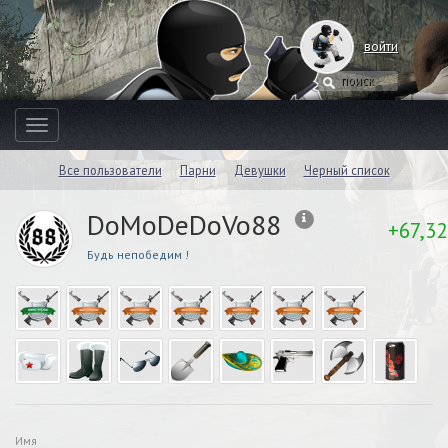
войти
Toggle
navigation
Все пользователи
Парни
Девушки
Черный список
DoMoDeDoVo88
+67,32
Будь непобедим !
Имя