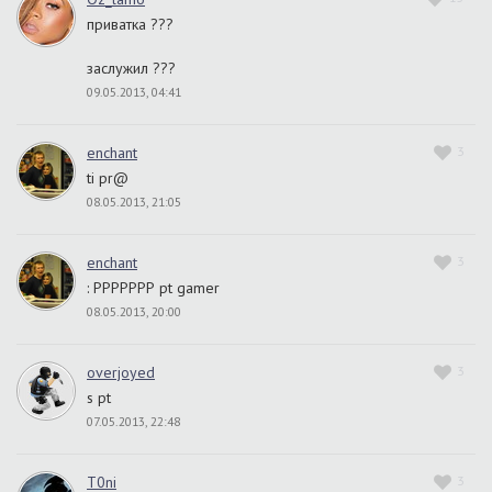
приватка ???
заслужил ???
09.05.2013, 04:41
enchant
3
ti pr@
08.05.2013, 21:05
enchant
3
: РРРРРРР pt gamer
08.05.2013, 20:00
overjoyed
3
s pt
07.05.2013, 22:48
T0ni
3