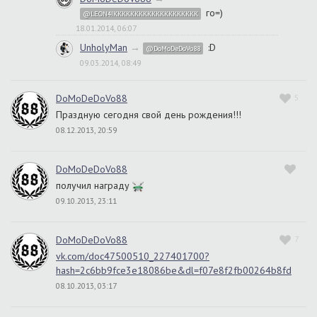
го=)
@LEON4IKKKKKKKKKKKKKKKKKKKK
18.01.2014, 06:07
UnholyMan
→
:D
@DoMoDeDoVo88
09.03.2014, 08:49
DoMoDeDoVo88
5
Праздную сегодня свой день рождения!!!
08.12.2013, 20:59
DoMoDeDoVo88
получил награду
09.10.2013, 23:11
DoMoDeDoVo88
7
vk.com/doc47500510_227401700?
hash=2c6bb9fce3e18086be&dl=f07e8f2fb00264b8fd
08.10.2013, 03:17