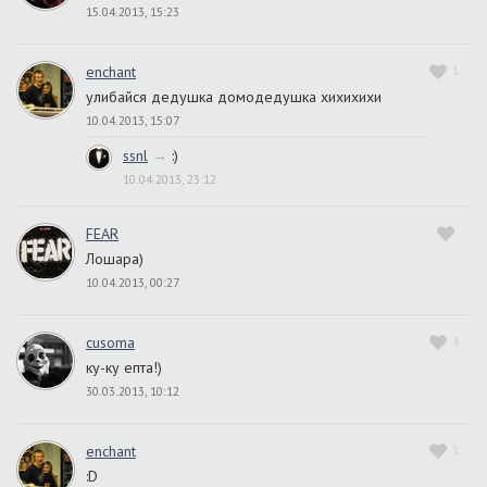
15.04.2013, 15:23
enchant
1
улибайся дедушка домодедушка хихихихи
10.04.2013, 15:07
ssnl
→
:)
10.04.2013, 23:12
FEAR
Лошара)
10.04.2013, 00:27
cusoma
4
ку-ку епта!)
30.03.2013, 10:12
enchant
1
:D