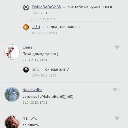
DoMoDeDoVo88
→
она тебе не нужна !) ты и
так вип )
03.05.2013, 07:11
Iz3rt
→
ладна , как скажищь
03.05.2013, 09:04
Cherz
Пока домодедово )
23.04.2013, 20:34
ssnl
→
он еще жив :/
27.04.2013, 21:53
Nezabydka
3
Заткнись ГоМоГеГоВо)))))))))))))
21.04.2013, 17:01
N1mpYx
лс ответь…