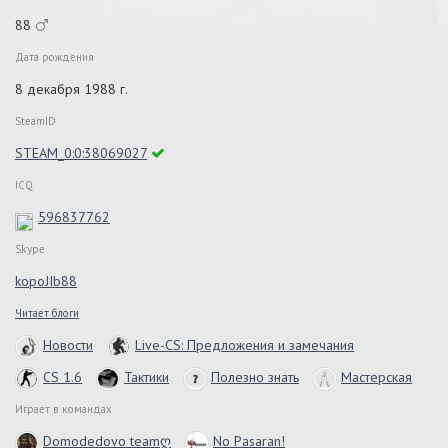
88
Дата рождения
8 декабря 1988 г.
SteamID
STEAM_0:0:38069027
ICQ
596837762
Skype
kopoJIb88
Читает блоги
Новости
Live-CS: Предложения и замечания
CS 1.6
Тактики
Полезно знать
Мастерская
Играет в командах
Domodedovo teamღ
No Pasaran!