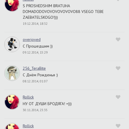
S PROSHEDSHIM BRATUHA
DOMADODOVOVOVOVOVOVO88 VSEGO TEBE
ZAEBATELSKOGO!)))
19.12.2014, 18:32
overjoyed
С Прошедшим ))
09.12.2014, 15:29
256_TeraBite
С Днём Рожденья :)
08.12.2014, 01:07
Rollick
НУ ОТ ДУШИ БРОДЯГА! =)))
30.11.2014, 23:35
Rollick