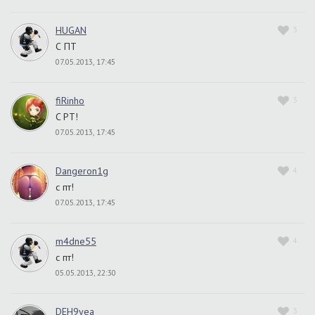
HUGAN
3
С ПТ
07.05.2013, 17:45
fiRinho
3
C PT!
07.05.2013, 17:45
Dangeron1g
4
с пт!
07.05.2013, 17:45
m4dne55
4
с пт!
05.05.2013, 22:30
DEH9yea
3