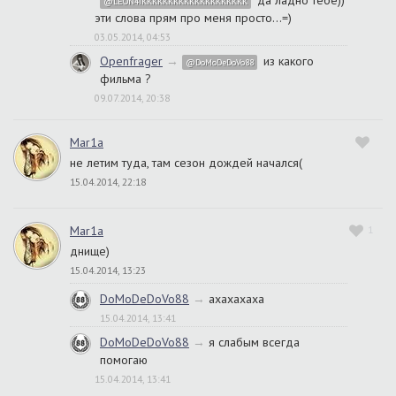
да ладно тебе))
@LEON4IKKKKKKKKKKKKKKKKKKKK
эти слова прям про меня просто...=)
03.05.2014, 04:53
Openfrager
→
из какого
@DoMoDeDoVo88
фильма ?
09.07.2014, 20:38
Mar1a
не летим туда, там сезон дождей начался(
15.04.2014, 22:18
Mar1a
1
днище)
15.04.2014, 13:23
DoMoDeDoVo88
→
ахахахаха
15.04.2014, 13:41
DoMoDeDoVo88
→
я слабым всегда
помогаю
15.04.2014, 13:41