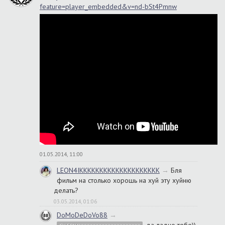
feature=player_embedded&v=nd-bSt4Pmnw
01.05.2014, 11:00
LEON4IKKKKKKKKKKKKKKKKKKKK
→
Бля
фильм на столько хорошь на хуй эту хуйню
делать?
03.05.2014, 01:06
DoMoDeDoVo88
→