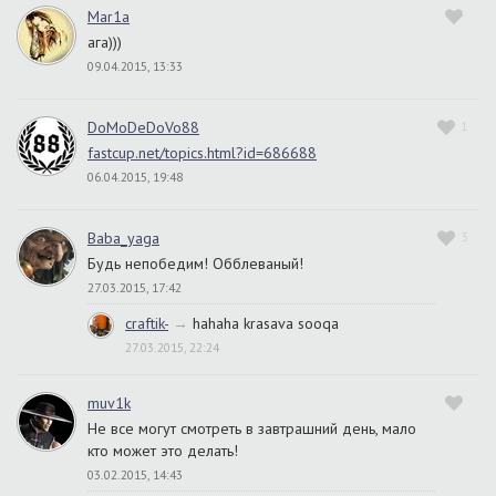
Mar1a
ага)))
09.04.2015, 13:33
DoMoDeDoVo88
1
fastcup.net/topics.html?id=686688
06.04.2015, 19:48
Baba_yaga
3
Будь непобедим! Обблеваный!
27.03.2015, 17:42
craftik-
→
hahaha krasava sooqa
27.03.2015, 22:24
muv1k
Не все могут смотреть в завтрашний день, мало
кто может это делать!
03.02.2015, 14:43