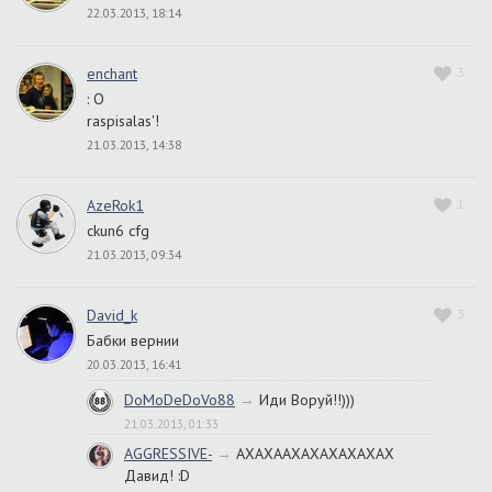
22.03.2013, 18:14
enchant
3
: О
raspisalas'!
21.03.2013, 14:38
AzeRok1
1
ckun6 cfg
21.03.2013, 09:34
David_k
3
Бабки вернии
20.03.2013, 16:41
DoMoDeDoVo88
→
Иди Воруй!!)))
21.03.2013, 01:33
AGGRESSIVE-
→
АХАХААХАХАХАХАХАХ
Давид! :D