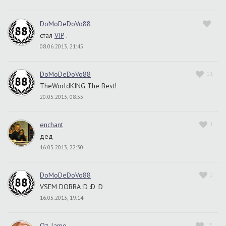
DoMoDeDoVo88
стал
VIP
.
08.06.2013, 21:45
DoMoDeDoVo88
11
TheWorldKING The Best!
20.05.2013, 08:55
enchant
1
дед
16.05.2013, 22:30
DoMoDeDoVo88
2
VSEM DOBRA :D :D :D
16.05.2013, 19:14
Oz_lamo
15