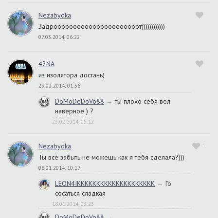
Nezabydka
Задроооооооооооооооооооооот))))))))))))
07.03.2014, 06:22
42NA
из изолятора достань)
23.02.2014, 01:56
DoMoDeDoVo88
→
ты плохо себя вел
наверное ) ?
23.02.2014, 05:12
Nezabydka
1
Ты всё забыть не можешь как я тебя сделала?)))
08.01.2014, 10:17
LEON4IKKKKKKKKKKKKKKKKKKKK
→
Го
сосаться сладкая
18.01.2014, 03:23
DoMoDeDoVo88
→