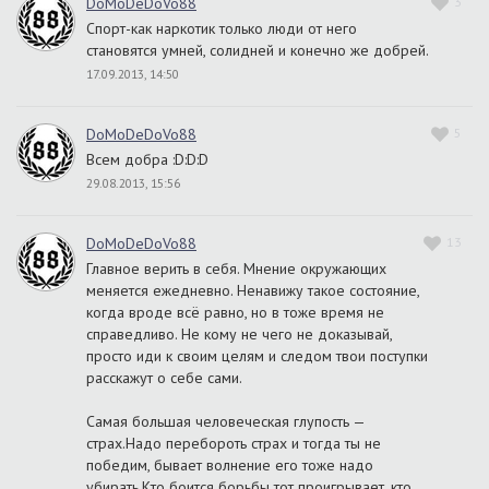
DoMoDeDoVo88
3
Спорт-как наркотик только люди от него
становятся умней, солидней и конечно же добрей.
17.09.2013, 14:50
DoMoDeDoVo88
5
Всем добра :D:D:D
29.08.2013, 15:56
DoMoDeDoVo88
13
Главное верить в себя. Мнение окружающих
меняется ежедневно. Ненавижу такое состояние,
когда вроде всё равно, но в тоже время не
справедливо. Не кому не чего не доказывай,
просто иди к своим целям и следом твои поступки
расскажут о себе сами.
Самая большая человеческая глупость —
страх.Надо перебороть страх и тогда ты не
победим, бывает волнение его тоже надо
убирать.Кто боится борьбы тот проигрывает, кто