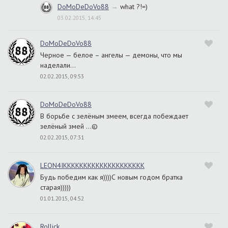
DoMoDeDoVo88
→
what ?!=)
03.02.2015, 14:45
DoMoDeDoVo88
Черное — белое – ангелы — демоны, что мы
наделали…
02.02.2015, 09:53
DoMoDeDoVo88
B борьбе с зелёным змеем, всегда побеждает
зелёный змей ...©
02.02.2015, 07:31
LEON4IKKKKKKKKKKKKKKKKKKKK
Будь победим как я))))С новым годом братка
старая)))))
01.01.2015, 04:52
Rollick