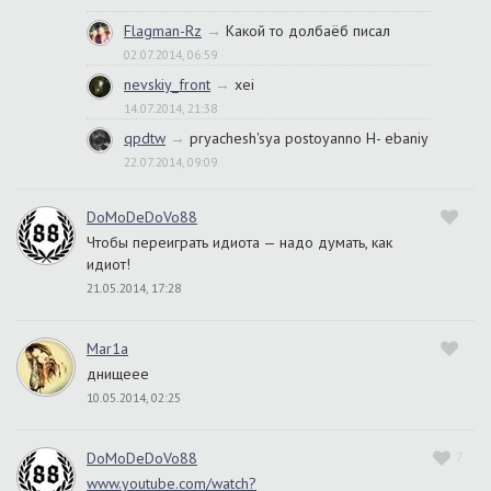
Flagman-Rz
→
Какой то долбаёб писал
02.07.2014, 06:59
nevskiy_front
→
xei
14.07.2014, 21:38
qpdtw
→
pryachesh'sya postoyanno H- ebaniy
22.07.2014, 09:09
DoMoDeDoVo88
Чтобы переиграть идиота — надо думать, как
идиот!
21.05.2014, 17:28
Mar1a
днищеее
10.05.2014, 02:25
DoMoDeDoVo88
7
www.youtube.com/watch?