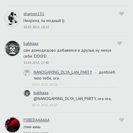
shamon151
Нихрена, ты модный ))
16.03.2013, 18:32
babkaaa
2
сам домодедово добавился в друзья, ну нихуя
себе :D:D:D:D
11.03.2013, 17:40
NANOGAMING_DLYA_LAN_PARTY
→
долбоёб
типо тебя, ога.
19.03.2013, 20:23
babkaaa
→
@NANOGAMING_DLYA_LAN_PARTY, ога ога.
20.03.2013, 18:17
P0BEDAAAAAA
cтим кинь