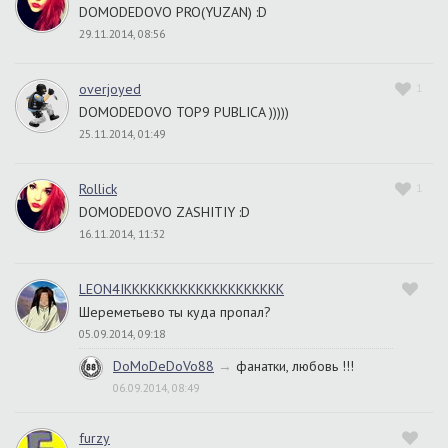
DOMODEDOVO PRO(YUZAN) :D
29.11.2014, 08:56
overjoyed
1
DOMODEDOVO TOP9 PUBLICA )))))
25.11.2014, 01:49
Rollick
1
DOMODEDOVO ZASHITIY :D
16.11.2014, 11:32
LEON4IKKKKKKKKKKKKKKKKKKKK
Шереметьево ты куда пропал?
05.09.2014, 09:18
DoMoDeDoVo88
→
фанатки, любовь !!!
06.09.2014, 08:49
furzy