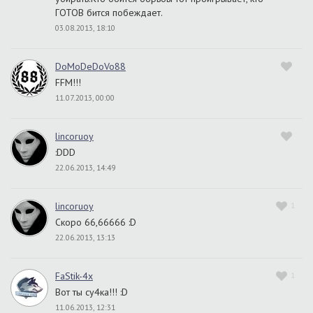
ГОТОВ бится побеждает.
03.08.2013, 18:10
DoMoDeDoVo88
FFM!!!
11.07.2013, 00:00
lincoruoy
:DDD
22.06.2013, 14:49
lincoruoy
1
Скоро 66,66666 :D
22.06.2013, 13:13
FaStik-4x
1
Вот ты су4ка!!! :D
11.06.2013, 12:31