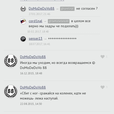
DoMoDeDoVo88
→
не согласен ?
@cord1nal
27.01.2017, 21:46
cord1nal
→
в целом все
@DoMoDeDoVo88
верно мы задры че поделать)))
10.02.2017, 18:40
sensei13
→
++++++++++++++++
18.07.2017, 16:41
DoMoDeDoVo88
1
Иногда мы уходим, но всегда возвращаемся ©
DoMoDeDoVo 88
16.12.2015, 18:48
DoMoDeDoVo88
3
«Сбит с ног- сражайся на коленях, идти не
можешь- лежа наступай.
22.08.2015, 14:30