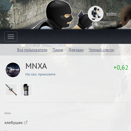
войти
Toggle
navigation
Все пользователи
Парни
Девушки
Черный список
MNXA
+0,62
На сво, приколите
Имя
хлебушек