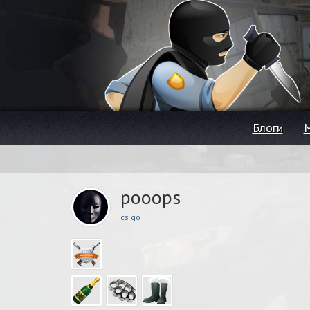
Блоги
pooops
cs go