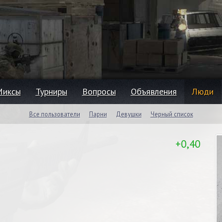
Миксы
Турниры
Вопросы
Объявления
Люди
Все пользователи
Парни
Девушки
Черный список
+0,40