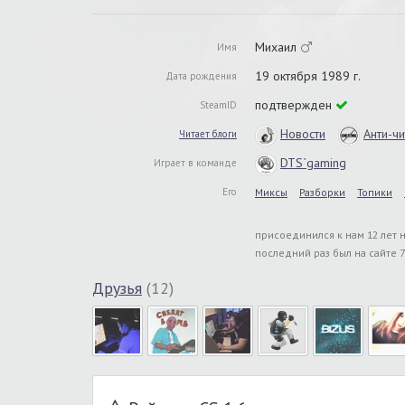
Михаил
Имя
19 октября 1989 г.
Дата рождения
подтвержден
SteamID
Новости
Анти-чи
Читает блоги
DTS`gaming
Играет в команде
Его
Миксы
Разборки
Топики
присоединился к нам 12 лет 
последний раз был на сайте 7
Друзья
(12)