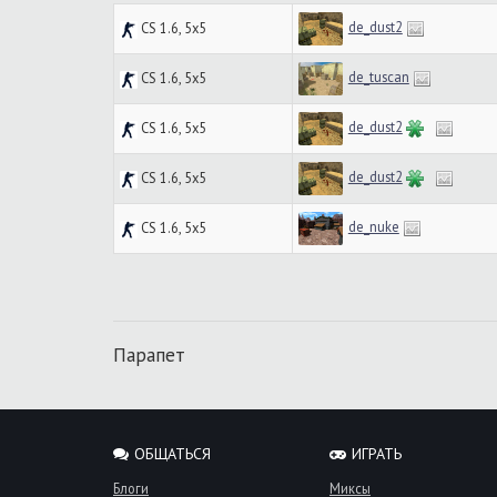
de_dust2
CS 1.6, 5x5
de_tuscan
CS 1.6, 5x5
de_dust2
CS 1.6, 5x5
de_dust2
CS 1.6, 5x5
de_nuke
CS 1.6, 5x5
Парапет
ОБЩАТЬСЯ
ИГРАТЬ
Блоги
Миксы