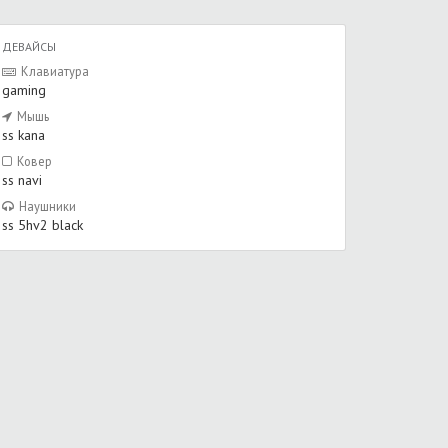
ДЕВАЙСЫ
Клавиатура
gaming
Мышь
ss kana
Ковер
ss navi
Наушники
ss 5hv2 black