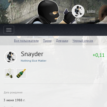
войти
Toggle
navigation
Все пользователи
Парни
Девушки
Черный список
Snayder
+0,11
Nothing Else Matter
Дата рождения
3 июня 1988 г.