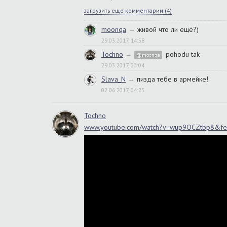
загрузить еще комментарии (
4
)
moonqa
→
живой что ли ещё?)
29.03.2017, 14:58
Tochno
→
pohodu tak
@moonqa
29.03.2017, 20:04
Slava_N
→
пизда тебе в армейке!
02.06.2017, 04:23
Tochno
www.youtube.com/watch?v=wup9OCZtbp8&fea