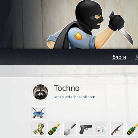
Блоги
Tochno
twitch.tv/tochno - stream