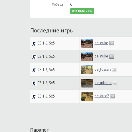
6
Победы
Win Rate 75%
Последние игры
de_nuke
CS 1.6, 5x5
de_nuke
CS 1.6, 5x5
de_tuscan
CS 1.6, 5x5
de_inferno
CS 1.6, 5x5
de_dust2
CS 1.6, 5x5
Парапет