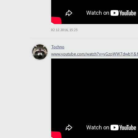
02.12.2016, 15:23
Tochno
www.youtube.com/watch?v=yGzpWW7dwbY&fe