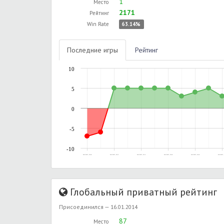
1
Место
2171
Рейтинг
Win Rate
63.14%
Последние игры
Рейтинг
10
5
0
-5
-10
28.05.2017, 23:08
29.05.2017, 22:33
29.05.2017, 23:13
29.05.2017, 23:49
30.05.2017, 01:00
03.06.2017, 
Глобальный приватный рейтинг
Присоединился — 16.01.2014
87
Место