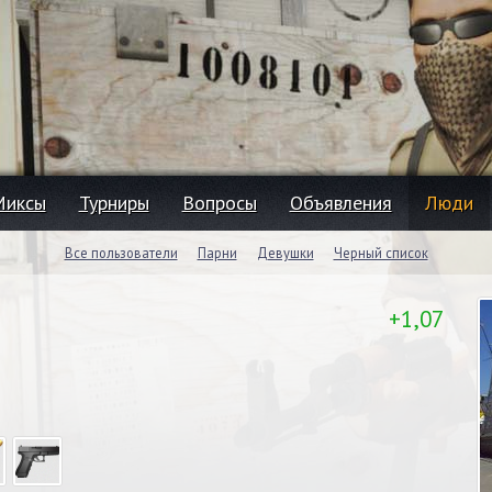
Миксы
Турниры
Вопросы
Объявления
Люди
Все пользователи
Парни
Девушки
Черный список
+1,07