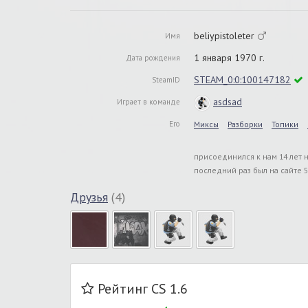
beliypistoleter
Имя
1 января 1970 г.
Дата рождения
STEAM_0:0:100147182
SteamID
asdsad
Играет в команде
Его
Миксы
Разборки
Топики
присоединился к нам 14 лет 
последний раз был на сайте 5
Друзья
(4)
Рейтинг CS 1.6