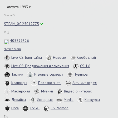
1 августа 1993 г.
SteamID
STEAM_0:0:25012775
ICQ
405599326
Читает блоги
Live-CS: Блог сайта
Новости
Свободный
Live-CS: Предложения и замечания
CS 1.6
Тактики
Игровые сервера
Турниры
Кланвары
Полезно знать
Анти-чит отдел
Мастерская
Мувики
Видео о читерах
Девайсы
Интервью
Media
Конкурсы
Dota
CS:GO
CS Promod
Его