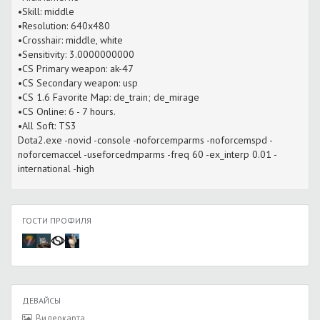
•Skill: middle
•Resolution: 640x480
•Crosshair: middle, white
•Sensitivity: 3.0000000000
•CS Primary weapon: ak-47
•CS Secondary weapon: usp
•CS 1.6 Favorite Map: de_train; de_mirage
•CS Online: 6 - 7 hours.
•All Soft: TS3
Dota2.exe -novid -console -noforcemparms -noforcemspd -
noforcemaccel -useforcedmparms -freq 60 -ex_interp 0.01 -
international -high
ГОСТИ ПРОФИЛЯ
ДЕВАЙСЫ
Видеокарта