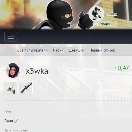
войти
Toggle
navigation
Все пользователи
Парни
Девушки
Черный список
+0,47
x3wka
Имя
Ваня
Дата рождения