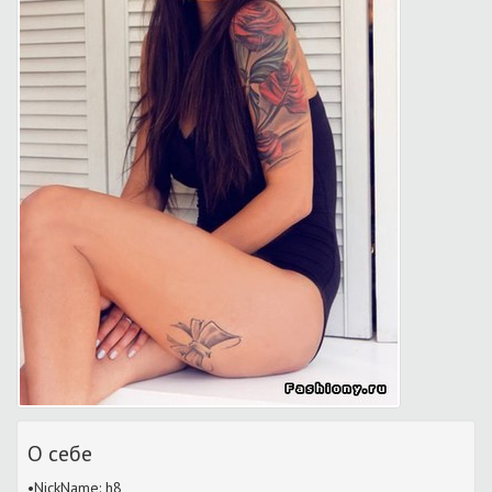
О себе
•NickName: h8