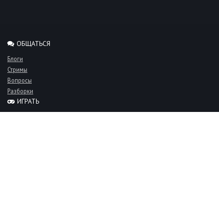
ОБЩАТЬСЯ
Блоги
Стримы
Вопросы
Разборки
ИГРАТЬ
Миксы
Рейтинги
Турниры
Серверы
СООБЩЕСТВО
Люди
Команды
Объявления
О проекте
FAQ