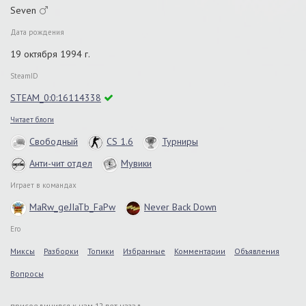
Seven
Дата рождения
19 октября 1994 г.
SteamID
STEAM_0:0:16114338
Читает блоги
Свободный
CS 1.6
Турниры
Анти-чит отдел
Мувики
Играет в командах
MaRw_geJIaTb_FaPw
Never Back Down
Его
Миксы
Разборки
Топики
Избранные
Комментарии
Объявления
Вопросы
присоединился к нам 12 лет назад