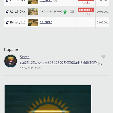
CS 1.6, 5x5
01.01.2016, 1
-14.81
поражение
de_tuscan
(стак)
CS 1.6, 5x5
10.06.2015, 1
-10.63
de_dust2
B-rush, 3x5
08.05.2015, 1
Парапет
Seven
cs623123.vk.me/v623123025/3308a/H6zhlIf3CEY.jpg
12.06.2015, 18:02