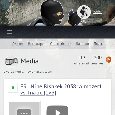
войти
Toggle
navigation
Лучшее
Все подряд
Список блогов
Написать
Поиск
113
200
Media
читателей
топиков
Live-CS Media, moviemakers team
ESL Nine Bishkek 2038: almazer1
0
vs. fnatic [1v3]