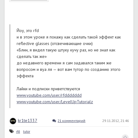
Йоу, это rfd
и в этом уроке я покажу как сделать такой эффект как
reflective glasses (отсвечивающие очки)
«Блин, я видел такую штуку кучу раз, но не знал как
сделать так же»
до недавнего времени я сам задавался таким же
вопросом и вуа ля — вот вам тутор по созданию этого
эффекта
Лайки и подписки приветствуются
www.youtube.com/user/rfddddddd
www.youtube.com/user/LevelUpTutorialz
kr1te1337
21 комментарий
29.11.2012, 21:46
rfd
tutor