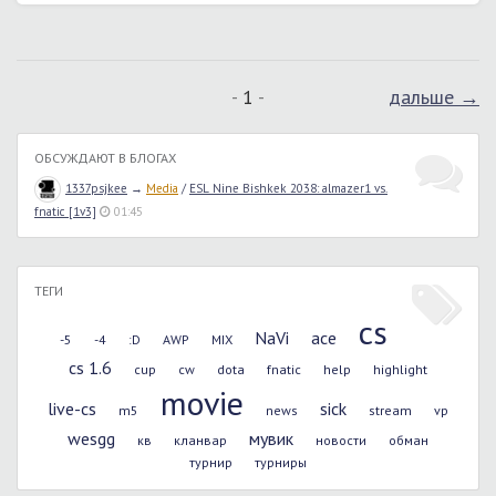
1
дальше →
ОБСУЖДАЮТ В БЛОГАХ
1337psjkee
→
Media
/
ESL Nine Bishkek 2038: almazer1 vs.
fnatic [1v3]
01:45
ТЕГИ
cs
NaVi
ace
-5
-4
:D
AWP
MIX
cs 1.6
cup
cw
dota
fnatic
help
highlight
movie
live-cs
sick
m5
news
stream
vp
wesgg
мувик
кв
кланвар
новости
обман
турнир
турниры