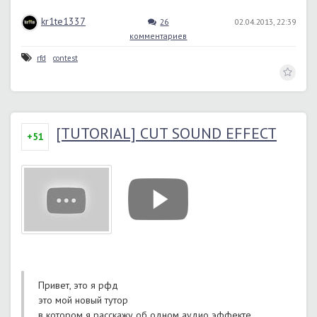
kr1te1337
26
02.04.2013, 22:39
комментариев
rfd
contest
[TUTORIAL] CUT SOUND EFFECT
+51
Привет, это я рфд
это мой новый тутор
в котором я расскажу об одном аудио эффекте.