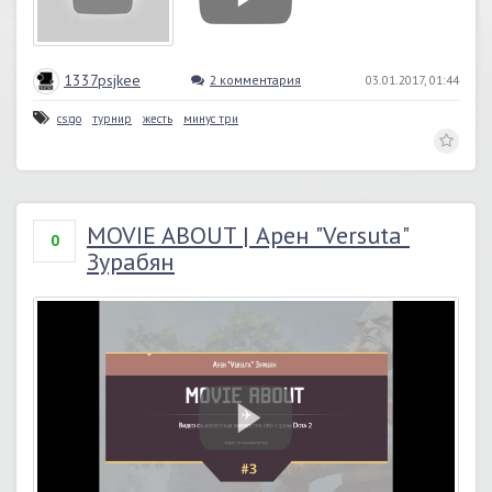
1337psjkee
2 комментария
03.01.2017, 01:44
cs:go
турнир
жесть
минус три
MOVIE ABOUT | Арен "Versuta"
0
Зурабян