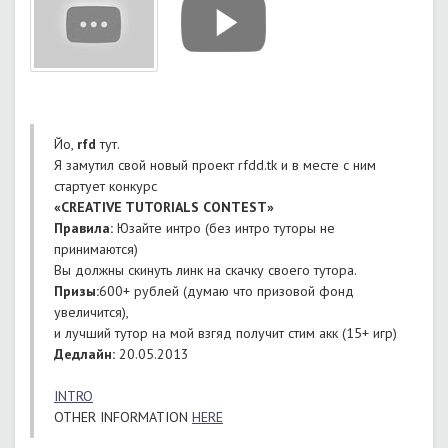
Йо,
rfd
тут.
Я замутил свой новый проект rfdd.tk и в месте с ним
стартует конкурс
«CREATIVE TUTORIALS CONTEST»
Правила:
Юзайте интро (без интро туторы не
принимаются)
Вы должны скинуть линк на скачку своего тутора.
Призы:
600+ рублей (думаю что призовой фонд
увеличится),
и лучший тутор на мой взгяд получит стим акк (15+ игр)
Дедлайн:
20.05.2013
INTRO
OTHER INFORMATION
HERE