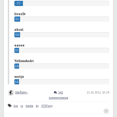
77
голосов
livez0r
55
голосов
eksel
50
голосов
easee
37
голосов
YellowAndri
28
голосов
wutje
16
голосов
stefuny-
242
21.10.2012, 10:29
комментария
live
cs
media
by
STEFuny