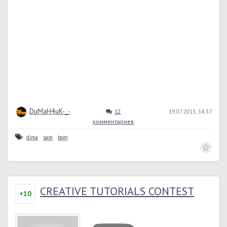
DuMaH4uK-_-
12
19.07.2013, 14:37
комментариев
dima
sam
bom
CREATIVE TUTORIALS CONTEST
+10