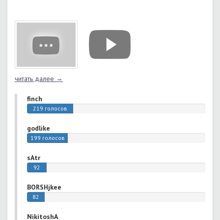
читать далее →
finch
219 голосов
godlike
199 голосов
sAtr
92
голоса
BORSHjkee
82
голоса
NikitoshA