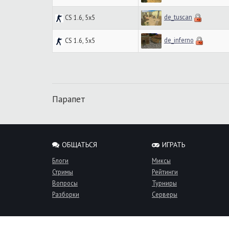
de_tuscan
CS 1.6, 5x5
de_inferno
CS 1.6, 5x5
Парапет
ОБЩАТЬСЯ
ИГРАТЬ
Блоги
Миксы
Стримы
Рейтинги
Вопросы
Турниры
Разборки
Серверы