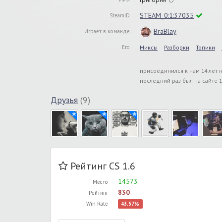
STEAM_0:1:37035
SteamID
BraBlay
Играет в команде
Его
Миксы
Разборки
Топики
присоединился к нам 14 лет 
последний раз был на сайте 1
Друзья
(9)
Рейтинг CS 1.6
14573
Место
830
Рейтинг
Win Rate
43.57%