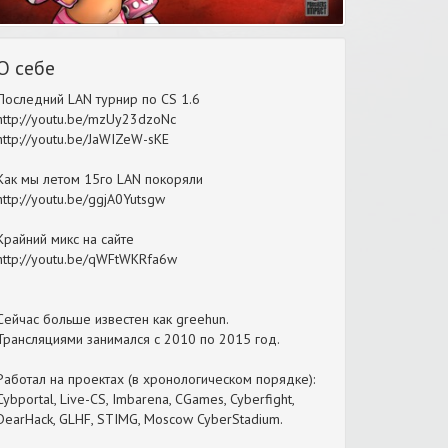
О себе
Последний LAN турнир по CS 1.6
http://youtu.be/mzUy23dzoNc
http://youtu.be/JaWIZeW-sKE
Как мы летом 15го LAN покоряли
http://youtu.be/ggjA0Yutsgw
Крайний микс на сайте
http://youtu.be/qWFtWKRfa6w
Сейчас больше известен как greehun.
Трансляциями занимался с 2010 по 2015 год.
Работал на проектах (в хронологическом порядке):
Cybportal, Live-CS, Imbarena, CGames, Cyberfight,
DearHack, GLHF, STIMG, Moscow CyberStadium.