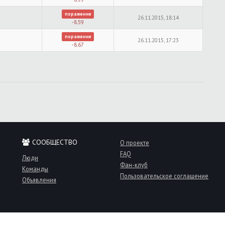
поражение
26.11.2015, 18:14
-8.59
поражение
26.11.2015, 17:23
-8.67
СООБЩЕСТВО
О проекте
FAQ
Люди
Фан-клуб
Команды
Пользовательское соглашение
Объявления