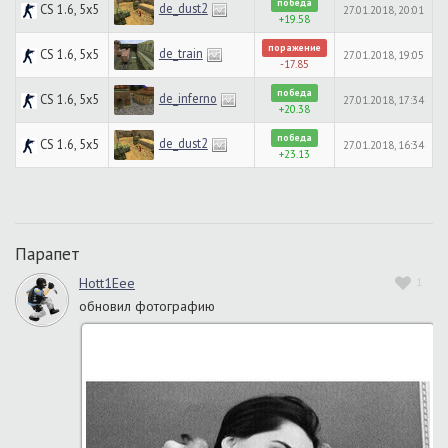
победа
de_dust2
CS 1.6, 5x5
27.01.2018, 20:01
+19.58
поражение
de_train
CS 1.6, 5x5
27.01.2018, 19:05
-17.85
победа
de_inferno
CS 1.6, 5x5
27.01.2018, 17:34
+20.38
победа
de_dust2
CS 1.6, 5x5
27.01.2018, 16:34
+23.13
Парапет
Hott1Eee
1
обновил фотографию