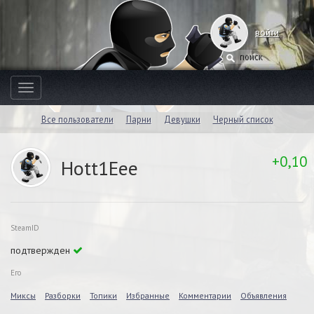
войти
Toggle
navigation
Все пользователи
Парни
Девушки
Черный список
+0,10
Hott1Eee
SteamID
подтвержден
Его
Миксы
Разборки
Топики
Избранные
Комментарии
Объявления