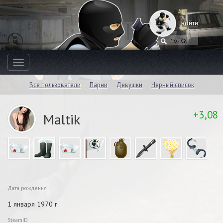
войти
Toggle
navigation
Все пользователи
Парни
Девушки
Черный список
+3,08
Maltik
Дата рождения
1 января 1970 г.
SteamID