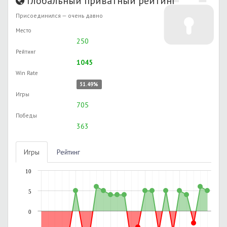
Глобальный приватный рейтинг
Присоединился — очень давно
Место
250
Рейтинг
1045
Win Rate
51.49%
Игры
705
Победы
363
Игры
Рейтинг
10
5
0