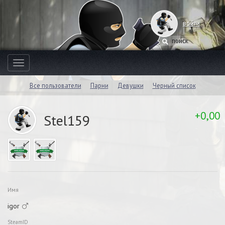
войти
Toggle
navigation
Все пользователи
Парни
Девушки
Черный список
+0,00
Stel159
Имя
igor
SteamID