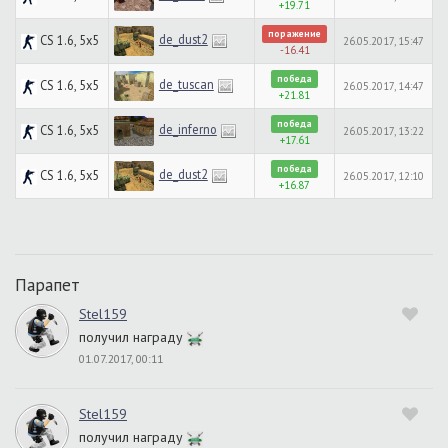
+19.71
поражение
de_dust2
CS 1.6, 5x5
26.05.2017, 15:47
-16.41
победа
de_tuscan
CS 1.6, 5x5
26.05.2017, 14:47
+21.81
победа
de_inferno
CS 1.6, 5x5
26.05.2017, 13:22
+17.61
победа
de_dust2
CS 1.6, 5x5
26.05.2017, 12:10
+16.87
Парапет
Stel159
получил награду
01.07.2017, 00:11
Stel159
получил награду