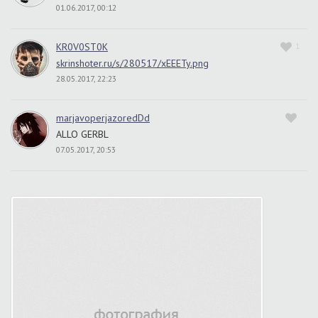
01.06.2017, 00:12
KR0V0ST0K
1
skrinshoter.ru/s/280517/xEEETy.png
28.05.2017, 22:23
marjavoperjazoredDd
ALLO GERBL
07.05.2017, 20:53