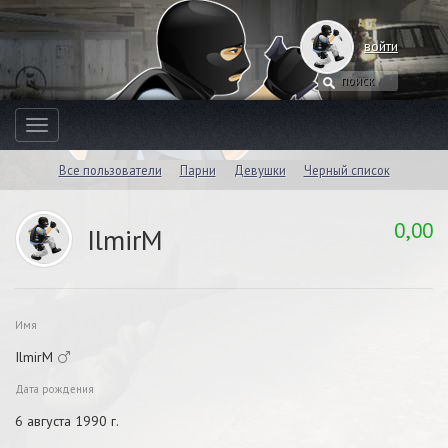
войти
Toggle
navigation
Все пользователи
Парни
Девушки
Черный список
0,00
IlmirM
Имя
IlmirM
Дата рождения
6 августа 1990 г.