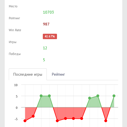
Место
10703
Рейтинг
987
Win Rate
41.67%
Игры
12
Победы
5
Последние игры
Рейтинг
10
5
0
-5