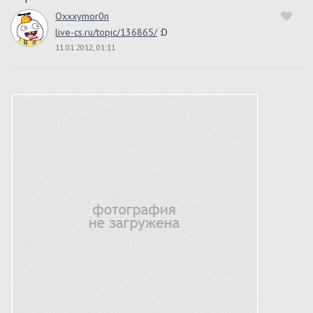
Oxxxymor0n
live-cs.ru/topic/136865/
:D
11.01.2012, 01:11