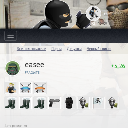
войти
Toggle
navigation
Все пользователи
Парни
Девушки
Черный список
easee
+3,26
FRAGbITE
Дата рождения