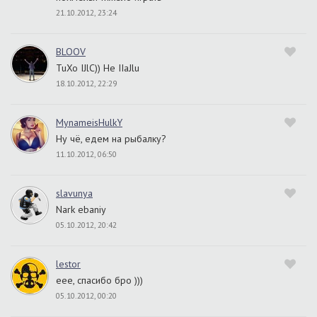
21.10.2012, 23:24
BLOOV
TuXo IJlC)) He IIaJlu
18.10.2012, 22:29
MynameisHulkY
Ну чё, едем на рыбалку?
11.10.2012, 06:50
slavunya
Nark ebaniy
05.10.2012, 20:42
lestor
еее, спасибо бро )))
05.10.2012, 00:20