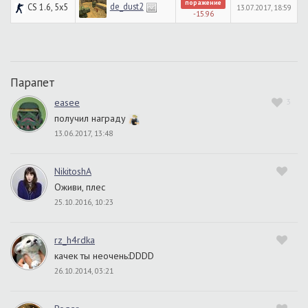
поражение
de_dust2
CS 1.6, 5x5
13.07.2017, 18:59
-15.96
Парапет
easee
3
получил награду
13.06.2017, 13:48
NikitoshA
Оживи, плес
25.10.2016, 10:23
rz_h4rdka
качек ты неочень:DDDD
26.10.2014, 03:21