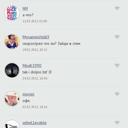
hM
а что?
11.03.2012, 01:00
MynameisHulkY
скорострел что ли? Зайди в стим
29.02.2012, 20:13
MpaK1990
tak i doljno bit' :D
24.02.2012, 16:56
movier
офк
02.02.2012, 18:16
unbel1evable