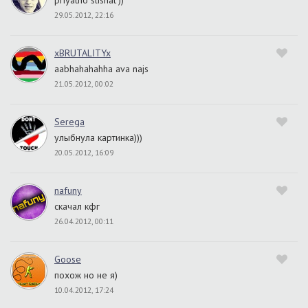
priyatno slishat'))
29.05.2012, 22:16
xBRUTALITYx
aabhahahahha ava najs
21.05.2012, 00:02
Serega
улыбнула картинка)))
20.05.2012, 16:09
nafuny
скачал кфг
26.04.2012, 00:11
Goose
похож но не я)
10.04.2012, 17:24