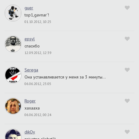
guer
top1,gavnar'!
01.10.2012, 10:25
epsyl
спасибо
12.09.2012, 12:39
Serega
Она устанавливается у меня за 3 минуты…
06.06.2012, 23:05
Roger
xaxaaxa
06.06.2012, 00:24
dikOy