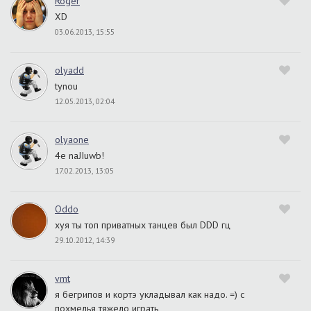
Roger
XD
03.06.2013, 15:55
olyadd
tynou
12.05.2013, 02:04
olyaone
4e naJIuwb!
17.02.2013, 13:05
Oddo
хуя ты топ приватных танцев был DDD гц
29.10.2012, 14:39
vmt
я бегрипов и кортэ укладывал как надо. =) с
похмелья тяжело играть