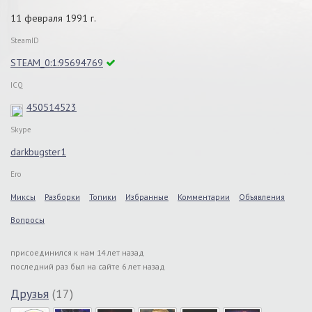
11 февраля 1991 г.
SteamID
STEAM_0:1:95694769
ICQ
450514523
Skype
darkbugster1
Его
Миксы
Разборки
Топики
Избранные
Комментарии
Объявления
Вопросы
присоединился к нам 14 лет назад
последний раз был на сайте 6 лет назад
Друзья
(17)