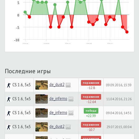
5
0
-5
-10
12.07.2015, 21:49
16.07.2015, 00:49
16.07.2015, 21:13
17.07.2015, 23:44
19.07.2015, 01:17
Последние игры
поражение
de_dust2
CS 1.6, 5x5
09.09.2016, 15:39
-12.8
поражение
de_inferno
CS 1.6, 5x5
11.04.2016, 21:26
-12.64
победа
de_inferno
CS 1.6, 5x5
09.04.2016, 14:51
+22.39
поражение
de_dust2
CS 1.6, 5x5
29.07.2015, 00:04
-10.7
поражение