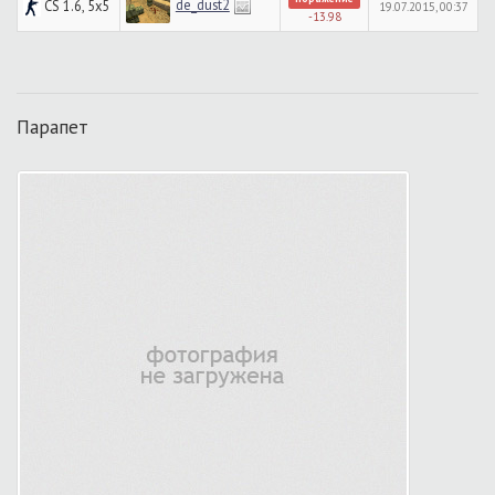
de_dust2
CS 1.6, 5x5
19.07.2015, 00:37
-13.98
Парапет