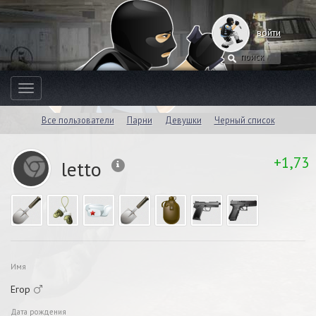
войти
Toggle
navigation
Все пользователи
Парни
Девушки
Черный список
+1,73
letto
Имя
Егор
Дата рождения