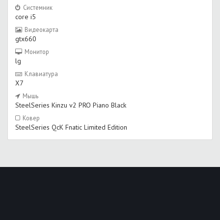
Системник
core i5
Видеокарта
gtx660
Монитор
lg
Клавиатура
X7
Мышь
SteelSeries Kinzu v2 PRO Piano Black
Ковер
SteelSeries QcK Fnatic Limited Edition