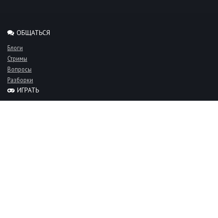
ОБЩАТЬСЯ
Блоги
Стримы
Вопросы
Разборки
ИГРАТЬ
Миксы
Рейтинги
Турниры
Серверы
СООБЩЕСТВО
Люди
Команды
Объявления
О проекте
FAQ
Фан-клуб