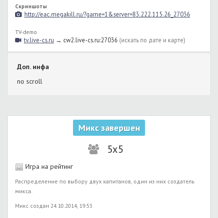
Скриншоты
http://eac.megakill.ru/?game=1&server=83.222.115.26_27036
TV-demo
tv.live-cs.ru
→ cw2.live-cs.ru:27036
(искать по дате и карте)
Доп. инфа
no scroll
Микс завершен
5x5
Игра на рейтинг
Распределение по выбору двух капитанов, один из них создатель
микса.
Микс создан 24.10.2014, 19:53