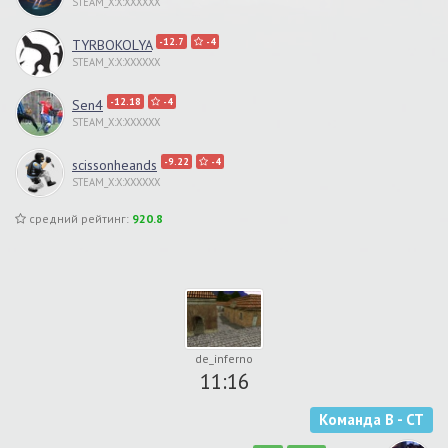
STEAM_X:X:XXXXXX
-12.7
-4
TYRBOKOLYA
STEAM_X:X:XXXXXX
-12.18
-4
Sen4
STEAM_X:X:XXXXXX
-9.22
-4
scissonheands
STEAM_X:X:XXXXXX
средний рейтинг:
920.8
de_inferno
11:16
Команда B - CT