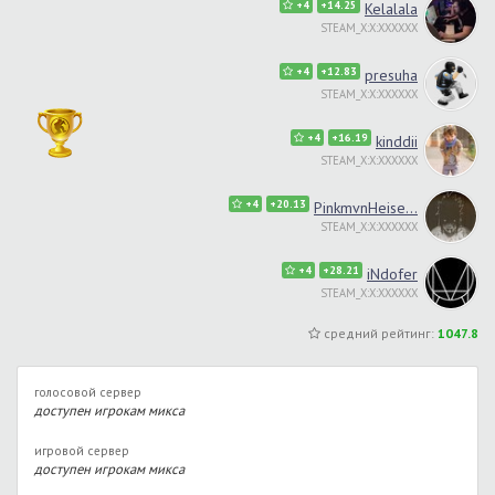
+4
+14.25
Kelalala
STEAM_X:X:XXXXXX
+4
+12.83
presuha
STEAM_X:X:XXXXXX
+4
+16.19
kinddii
STEAM_X:X:XXXXXX
+4
+20.13
PinkmvnHeise...
STEAM_X:X:XXXXXX
+4
+28.21
iNdofer
STEAM_X:X:XXXXXX
средний рейтинг:
1047.8
голосовой сервер
доступен игрокам микса
игровой сервер
доступен игрокам микса