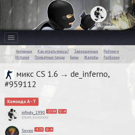
войти
Toggle
navigation
Активные
Как играть миксы?
Завершенные
Рейтинги
История
Приватные танцы
Баны
Жалобы
Разборки
микс CS 1.6 → de_inferno,
#959112
Команда A - T
-17.09
-4
infinity_1990
STEAM_X:X:XXXXXX
-9.72
-4
Seven