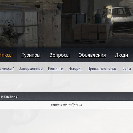
Миксы
Турниры
Вопросы
Объявления
Люди
ь миксы?
Завершенные
Рейтинги
История
Приватные танцы
Баны
, название
Миксы не найдены.