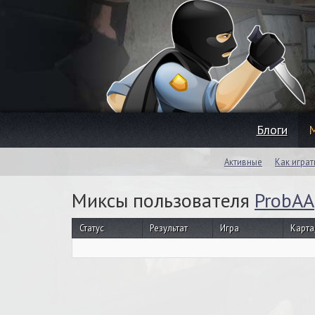
Блоги
Активные
Как играт
Миксы пользователя
ProbAA
Статус
Результат
Игра
Карта