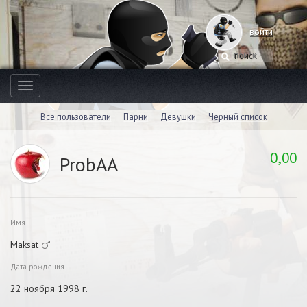
войти
Toggle
navigation
Все пользователи
Парни
Девушки
Черный список
0,00
ProbAA
Имя
Maksat
Дата рождения
22 ноября 1998 г.