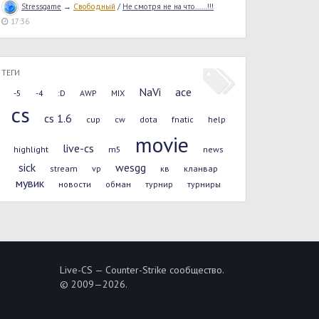
Stressgame
→
Свободный
/
Не смотря не на что......!!!
17:36
ТЕГИ
NaVi
ace
-5
-4
:D
AWP
MIX
cs
cs 1.6
cup
cw
dota
fnatic
help
movie
live-cs
highlight
m5
news
sick
wesgg
stream
vp
кв
кланвар
мувик
новости
обман
турнир
турниры
Live-CS — Counter-Strike сообщество.
© 2009—2026.