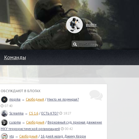
войти
Команды
ОБСУЖДАЮТ В БЛОГАХ
mopika
→
Свободный
/
Никто не поумирал?
07:40
Screamka
→
CS 1.6
/
ЕСТЬ КТО?
18:27
cusoma
→
Свободный
/
Верховный суд признал движение
МКУ террористической организацией
00:42
vtq
→
Свободный
/
16 дней назад Джиму Керри