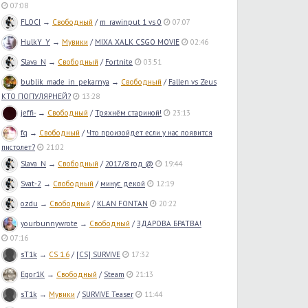
07:08
FLOCI
→
Свободный
/
m_rawinput 1 vs 0
07:07
HulkY_Y
→
Мувики
/
MIXA XALK CSGO MOVIE
02:46
Slava_N
→
Свободный
/
Fortnite
03:51
bublik_made_in_pekarnya
→
Свободный
/
Fallen vs Zeus
КТО ПОПУЛЯРНЕЙ?
13:28
jeffi-
→
Свободный
/
Тряхнём стариной!
23:13
fq
→
Свободный
/
Что произойдет если у нас появится
пистолет?
21:02
Slava_N
→
Свободный
/
2017/8 год @
19:44
Svat-2
→
Свободный
/
минус декой
12:19
ozdu
→
Свободный
/
KLAN FONTAN
20:22
yourbunnywrote
→
Свободный
/
ЗДАРОВА БРАТВА!
07:16
sT1k
→
CS 1.6
/
[CS] SURVIVE
17:32
Egor1K
→
Свободный
/
Steam
21:13
sT1k
→
Мувики
/
SURVIVE Teaser
11:44