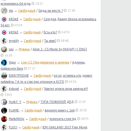
исполнилось 64 года.
18:13
vtq
→
Свободный
/
Олды на месте ?
17:46
kROkE
→
Свободный
/
Сегодня Джиму Керри исполнилось
56 лет.
05:04
kROkE
→
Свободный
/
Есть кто?
04:59
mystify
→
Свободный
/
Ты жив?
08:48
Leo
→
Мувики
/
Alive 2 - CS Movie by MiX(eP) | [ ENG]
16:18
Vigor
→
Live-CS: Предложения и замечан
/
Админы,
пофиксите баги
07:17
EJIEKTPODUB
→
Свободный
/
оп оп, остались кто делает
хайлайты ? А то я стал про игроком в КСГО
04:36
Astorat
→
Свободный
/
Хватит играть пора качаться!!!
19:05
HulkY_Y
→
Мувики
/
ТУПА ПОЖИЛОЙ ДЕД
15:47
FLAME-
→
Свободный
/
верните ливку с 1и6
20:50
MaXoNtOp
→
Свободный
/
поменять стим йд
08:35
FLOCI
→
Свободный
/
IEM OAKLAND 2017 Frag Movie