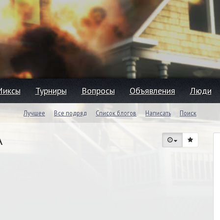
Миксы
Турниры
Вопросы
Объявления
Люди
Лучшее
Все подряд
Список блогов
Написать
Поиск
A