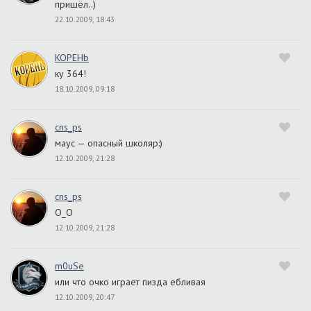
пришёл..)
22.10.2009, 18:43
KOPEHb
ку 364!
18.10.2009, 09:18
cns_ps
маус — опасный школяр:)
12.10.2009, 21:28
cns_ps
О_О
12.10.2009, 21:28
m0uSe
или что очко играет пизда ебливая
12.10.2009, 20:47