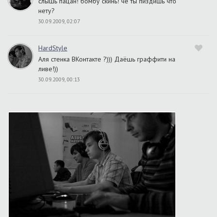
слышь пацан! бомбу скинь! че ты пиздишь что
нету?
30.09.2009, 02:07
HardStyle
Аля стенка ВКонтакте ?))) Даёшь граффити на
ливе!))
30.09.2009, 00:13