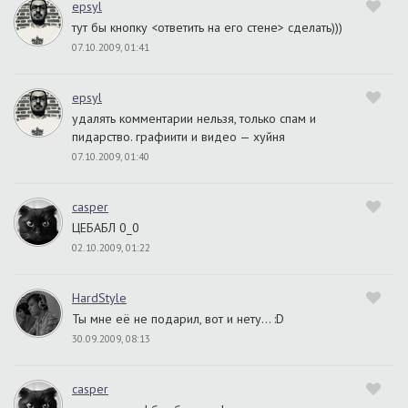
epsyl
тут бы кнопку <ответить на его стене> сделать)))
07.10.2009, 01:41
epsyl
удалять комментарии нельзя, только спам и
пидарство. графиити и видео — хуйня
07.10.2009, 01:40
casper
ЦЕБАБЛ 0_0
02.10.2009, 01:22
HardStyle
Ты мне её не подарил, вот и нету… :D
30.09.2009, 08:13
casper