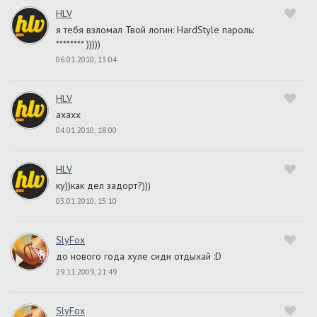
HLV
я тебя взломал Твой логин: HardStyle пароль:
******** )))))
06.01.2010, 13:04
HLV
ахахх
04.01.2010, 18:00
HLV
ку))как дел задорт?)))
03.01.2010, 15:10
SlyFox
до нового года хуле сиди отдыхай :D
29.11.2009, 21:49
SlyFox