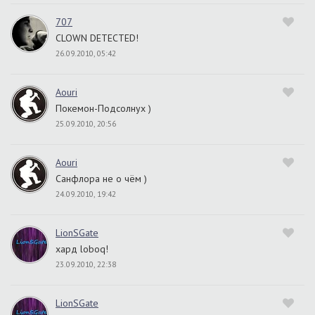
707
CLOWN DETECTED!
26.09.2010, 05:42
Aouri
Покемон-Подсолнух )
25.09.2010, 20:56
Aouri
Санфлора не о чём )
24.09.2010, 19:42
LionSGate
хард loboq!
23.09.2010, 22:38
LionSGate