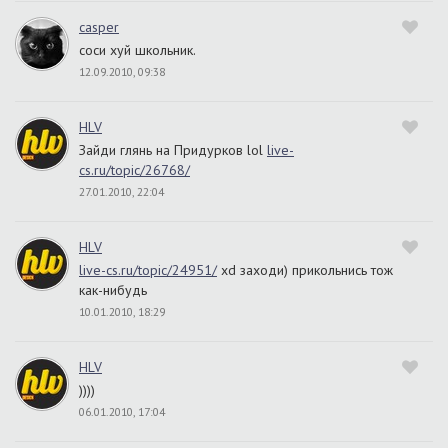
casper
соси хуй школьник.
12.09.2010, 09:38
HLV
Зайди глянь на Придурков lol
live-
cs.ru/topic/26768/
27.01.2010, 22:04
HLV
live-cs.ru/topic/24951/
xd заходи) прикольнись тож
как-нибудь
10.01.2010, 18:29
HLV
))))
06.01.2010, 17:04