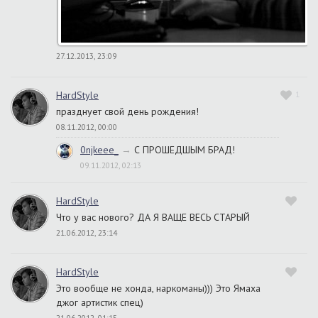
27.12.2013, 23:09
HardStyle
1
празднует свой день рождения!
08.11.2012, 00:00
0njkeee_
→
С ПРОШЕДШЫМ БРАД!
09.11.2012, 02:13
HardStyle
Что у вас нового? ДА Я ВАЩЕ ВЕСЬ СТАРЫЙ
21.06.2012, 23:14
HardStyle
Это вообще не хонда, наркоманы))) Это Ямаха
джог артистик спец)
21.06.2012, 01:15