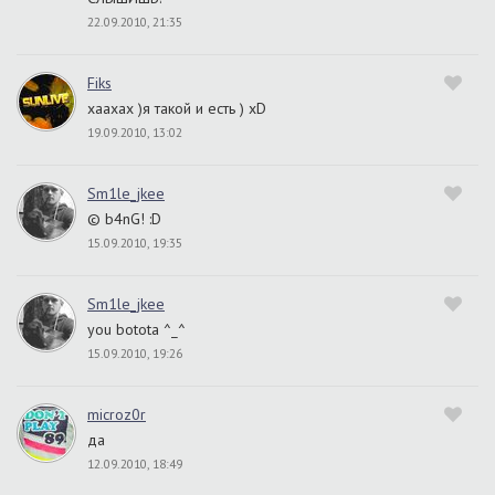
22.09.2010, 21:35
Fiks
хаахах )я такой и есть ) xD
19.09.2010, 13:02
Sm1le_jkee
© b4nG! :D
15.09.2010, 19:35
Sm1le_jkee
you botota ^_^
15.09.2010, 19:26
microz0r
да
12.09.2010, 18:49