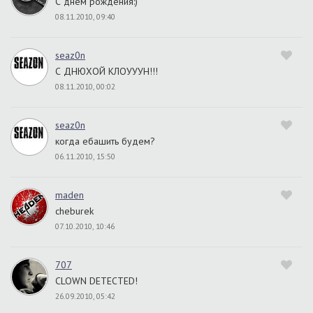
С днем рождения:)
08.11.2010, 09:40
seaz0n
С ДНЮХОЙ КЛОУУУН!!!
08.11.2010, 00:02
seaz0n
когда ебашить будем?
06.11.2010, 15:50
maden
cheburek
07.10.2010, 10:46
707
CLOWN DETECTED!
26.09.2010, 05:42