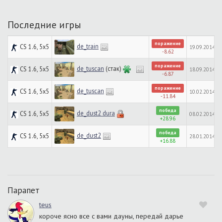
Последние игры
поражение
de_train
CS 1.6, 5x5
19.09.2014, 0
-8.62
поражение
de_tuscan
(стак)
CS 1.6, 5x5
18.09.2014, 0
-6.87
поражение
de_tuscan
CS 1.6, 5x5
10.02.2014, 0
-11.84
победа
de_dust2 dura
CS 1.6, 5x5
08.02.2014, 2
+28.96
победа
de_dust2
CS 1.6, 5x5
28.01.2014, 0
+16.88
Парапет
teus
короче ясно все с вами дауны, передай дарье