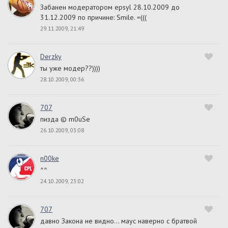
Забанен модератором epsyl 28.10.2009 до
31.12.2009 по причине: Smile. =(((
29.11.2009, 21:49
Derzky
ты уже модер??))))
28.10.2009, 00:36
707
пизда © m0uSe
26.10.2009, 03:08
n00ke
^^
24.10.2009, 23:02
707
давно Закона не видно… маус наверно с братвой