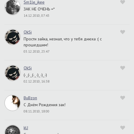
Sm1le_jkee
ЗАК НЕ ОЧЕНЬ =*
14.12.2010, 07:43
OkSi
Прости зайка, незнал, что у тебя днюха :( с
прошедшим!
03.12.2010, 23:47
OkSi
(-_(-_(-_-)_-)_-)
02.12.2010, 16:38
BuBzon
С Днём Рождения зак!
08.11.2010, 18:00
kU