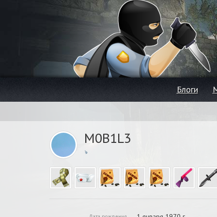
Блоги
M0B1L3
ঌ
1 января 1970 г.
Дата рождения