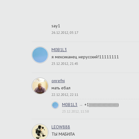
say1
26.12.2012, 05:17
M0B1L3
я мексиканец нерусский!11111111
23.12.2012, 21:45
onrefni
мать ебал
22.12.2012, 22:11
M0B1L3
→
+1))))))))))))))))))))))))
23.12.2012, 11:58
LEOW888
ТЫ МАБИЛА