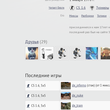
CS 1.6
Турниры
Читает блоги
Его
Миксы
Разборки
Топики
присоединился к нам 17 лет 
последний раз был на сайте 
Друзья
(29)
Последние игры
de_inferno
(стак) (от 1 микс
CS 1.6, 5x5
de_nuke
CS 1.6, 5x5
de_train
CS 1.6, 5x5