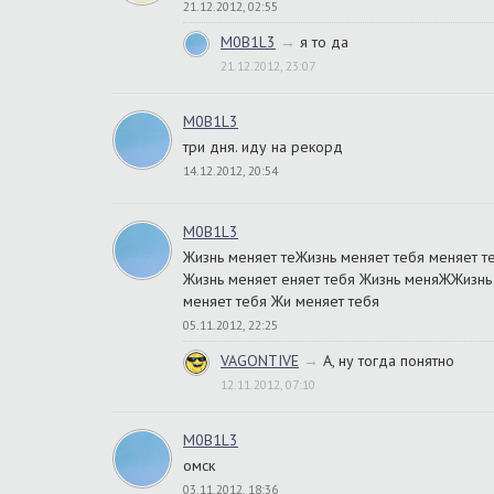
21.12.2012, 02:55
M0B1L3
→
я то да
21.12.2012, 23:07
M0B1L3
три дня. иду на рекорд
14.12.2012, 20:54
M0B1L3
Жизнь меняет теЖизнь меняет тебя меняет т
Жизнь меняет еняет тебя Жизнь меняЖЖизнь 
меняет тебя Жи меняет тебя
05.11.2012, 22:25
VAGONTIVE
→
А, ну тогда понятно
12.11.2012, 07:10
M0B1L3
омск
03.11.2012, 18:36