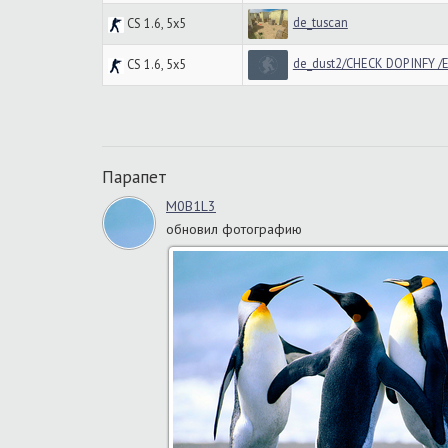
de_tuscan
CS 1.6, 5x5
de_dust2/CHECK DOP INFY 
CS 1.6, 5x5
Парапет
M0B1L3
обновил фотографию