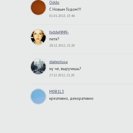
Oddo
C Новым Годом!!!
01.01.2013, 15:46
hiddeNNN-
петя?
28.12.2012, 22:20
daiteplusa
ну че, выручишь?
27.12.2012, 21:20
M0B1L3
креативно, декоративно