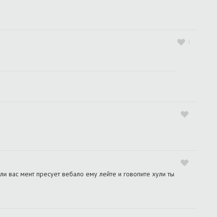
1
ли вас мент пресует вебало ему лейте и говопите хули ты