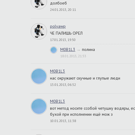
долбоеб
24.01.2013, 20:11
polyawp
ЧЕ ПАЛИШЬ ОРЕЛ
17.01.2013, 19:50
M0B1L3
→
полина
18.01.2013, 21:53
M0B1L3
нас окружают скучные и глупые люди
13.01.2013, 06:52
M0B1L3
вот метод носите ссобой четушку водяры, ес
бухой при исполнении ещё мож з
10.01.2013, 11:38