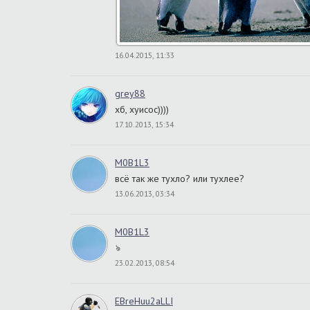
16.04.2015, 11:33
grey88
хб, хуисос))))
17.10.2013, 15:34
M0B1L3
всё так же тухло? или тухлее?
13.06.2013, 03:34
M0B1L3
ঌ
23.02.2013, 08:54
EBreHuu2aLLI