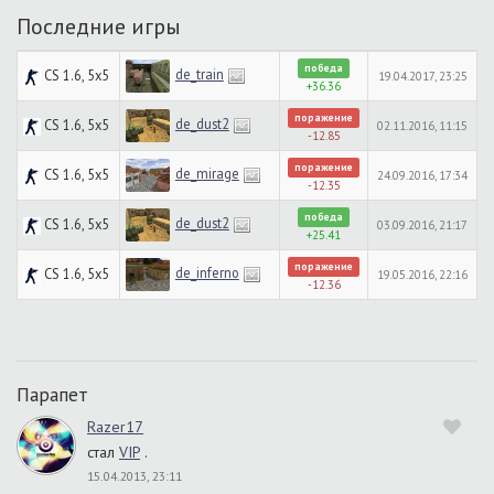
Последние игры
победа
de_train
CS 1.6, 5x5
19.04.2017, 23:25
+36.36
поражение
de_dust2
CS 1.6, 5x5
02.11.2016, 11:15
-12.85
поражение
de_mirage
CS 1.6, 5x5
24.09.2016, 17:34
-12.35
победа
de_dust2
CS 1.6, 5x5
03.09.2016, 21:17
+25.41
поражение
de_inferno
CS 1.6, 5x5
19.05.2016, 22:16
-12.36
Парапет
Razer17
стал
VIP
.
15.04.2013, 23:11