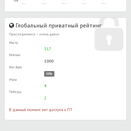
-10
11.08.2014, 14:37
15.08.2014, 18:14
30.09.2014, 14:00
06.11.2015, 01:31
19.05.2016, 22:52
Глобальный приватный рейтинг
Присоединился — очень давно
Место
517
Рейтинг
1000
Win Rate
50%
Игры
4
Победы
2
В данный момент нет доступа к ПТ