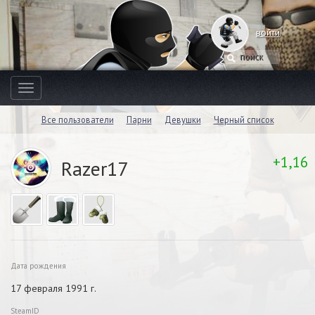
войти
Toggle
navigation
Все пользователи
Парни
Девушки
Черный список
+1,16
Razer17
Дата рождения
17 февраля 1991 г.
SteamID