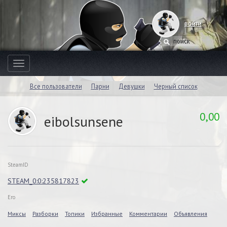
войти
Toggle
navigation
Все пользователи
Парни
Девушки
Черный список
0,00
eibolsunsene
SteamID
STEAM_0:0:235817823
Его
Миксы
Разборки
Топики
Избранные
Комментарии
Объявления