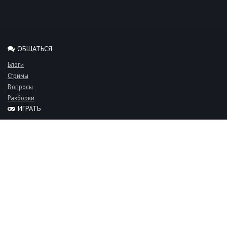
ОБЩАТЬСЯ
Блоги
Стримы
Вопросы
Разборки
ИГРАТЬ
Миксы
Рейтинги
Турниры
Серверы
СООБЩЕСТВО
Люди
Команды
Объявления
О проекте