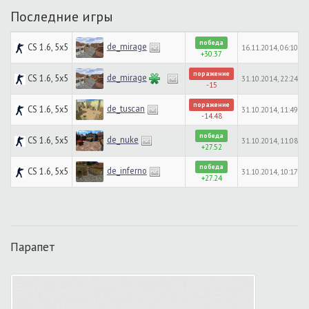
Последние игры
победа
de_mirage
CS 1.6, 5x5
16.11.2014, 06:10
+30.37
поражение
de_mirage
CS 1.6, 5x5
31.10.2014, 22:24
-15
поражение
de_tuscan
CS 1.6, 5x5
31.10.2014, 11:49
-14.48
победа
de_nuke
CS 1.6, 5x5
31.10.2014, 11:08
+27.52
победа
de_inferno
CS 1.6, 5x5
31.10.2014, 10:17
+27.24
Парапет