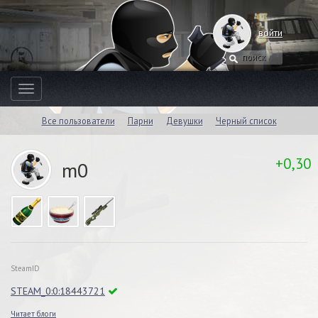
войти
Toggle
navigation
Все пользователи
Парни
Девушки
Черный список
+0,30
m0
SteamID
STEAM_0:0:18443721
Читает блоги