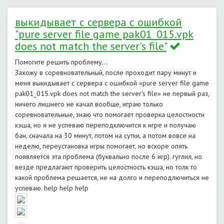
выкидывает с сервера с ошибкой
"pure server file game pak01_015.vpk
does not match the server's file"
Помогите решить проблему...
Захожу в соревновательный, после проходит пару минут и
меня выкидывает с сервера с ошибкой «pure server file game
pak01_015.vpk does not match the server's file» не первый раз,
ничего лишнего не качал вообще, играю только
соревновательные, знаю что помогает проверка целостности
кэша, но я не успеваю переподключится к игре и получаю
бан, сначала на 30 минут, потом на сутки, а потом вовсе на
неделю, переустановка игры помогает, но вскоре опять
появляется эта проблема (буквально после 6 игр). гуглил, но
везде предлагают проверить целостность кэша, но толк то
какой проблема решается, не на долго и переподлючиться не
успеваю. help help help