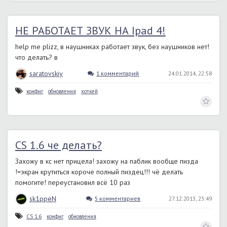
НЕ РАБОТАЕТ ЗВУК НА Ipad 4!
help me plizz, в наушниках работает звук, без наушников нет!
что делать? в
saratovskiy
1 комментарий
24.01.2014, 22:58
конфиг
обновления
хоткей
CS 1.6 че делать?
Захожу в кс нет прицела! захожу на паблик вообще пизда
!=экран крутиться короче полный пиздец!!! чё делать
помогите! переустановил всё 10 раз
sk1ppeN
5 комментариев
27.12.2013, 23:49
СS 1.6
конфиг
обновления