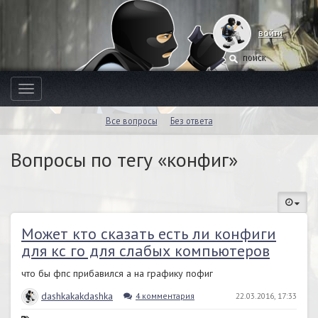
войти
Toggle
navigation
Все вопросы
Без ответа
Вопросы по тегу «конфиг»
Может кто сказать есть ли конфиги
для кс го для слабых компьютеров
что бы фпс прибавился а на графику пофиг
dashkakakdashka
4 комментария
22.03.2016, 17:33