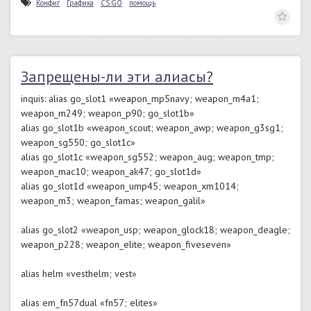
Конфиг
Графика
CS:GO
помощь
Запрещены-ли эти алиасы?
inquis: alias go_slot1 «weapon_mp5navy; weapon_m4a1;
weapon_m249; weapon_p90; go_slot1b»
alias go_slot1b «weapon_scout; weapon_awp; weapon_g3sg1;
weapon_sg550; go_slot1c»
alias go_slot1c «weapon_sg552; weapon_aug; weapon_tmp;
weapon_mac10; weapon_ak47; go_slot1d»
alias go_slot1d «weapon_ump45; weapon_xm1014;
weapon_m3; weapon_famas; weapon_galil»
alias go_slot2 «weapon_usp; weapon_glock18; weapon_deagle;
weapon_p228; weapon_elite; weapon_fiveseven»
alias helm «vesthelm; vest»
alias em_fn57dual «fn57; elites»