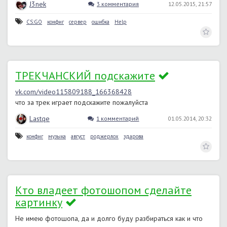
J3nek
3 комментария
12.05.2015, 21:57
CS:GO
конфиг
сервер
ошибка
Help
ТРЕКЧАНСКИЙ подскажите
vk.com/video115809188_166368428
что за трек играет подскажите пожалуйста
Lastqe
1 комментарий
01.05.2014, 20:32
конфиг
музыка
август
роджерлох
здарова
Кто владеет фотошопом сделайте
картинку
Не имею фотошопа, да и долго буду разбираться как и что