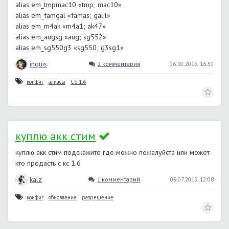
alias em_tmpmac10 «tmp; mac10»
alias em_famgal «famas; galil»
alias em_m4ak «m4a1; ak47»
alias em_augsg «aug; sg552»
alias em_sg550g3 «sg550; g3sg1»
inquis
2 комментария
06.10.2015, 16:50
конфиг
алиасы
CS 1.6
куплю акк стим
куплю акк стим подскажите где можно пожалуйста или может
кто продасть с кс 1.6
kalz
1 комментарий
09.07.2015, 12:08
конфиг
обновление
разрешение