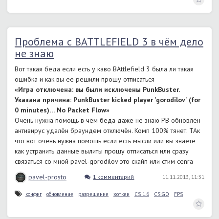
Проблема с BATTLEFIELD 3 в чём дело
не знаю
Вот такая беда если есть у каво BAttlefield 3 была ли такая
ошибка и как вы её решили прошу отписаться
«Игра отключена: вы были исключены PunkBuster.
Указана причина: PunkBuster kicked player 'gorodilov' (for
0 minutes)… No Packet Flow»
Очень нужна помощь в чём беда даже не знаю PB обновлён
антивирус удалён браундем отключён. Комп 100% тянет. ТАк
что вот очень нужна помощь если есть мысли или вы знаете
как устранить данные вылиты прошу отписаться или сразу
связаться со мной pavel-gorodilov это скайп или стим cenra
pavel-prosto
1 комментарий
11.11.2013, 11:31
конфиг
обновление
разрешение
хоткеи
CS 1.6
CS:GO
FPS