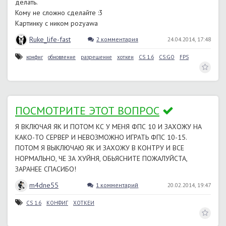
делать.
Кому не сложно сделайте :3
Картинку с ником pozyawa
Ruke_life-fast
2 комментария
24.04.2014, 17:48
конфиг
обновление
разрешение
хоткеи
CS 1.6
CS:GO
FPS
ПОСМОТРИТЕ ЭТОТ ВОПРОС
Я ВКЛЮЧАЯ ЯК И ПОТОМ КС У МЕНЯ ФПС 10 И ЗАХОЖУ НА
КАКО-ТО СЕРВЕР И НЕВОЗМОЖНО ИГРАТЬ ФПС 10-15.
ПОТОМ Я ВЫКЛЮЧАЮ ЯК И ЗАХОЖУ В КОНТРУ И ВСЕ
НОРМАЛЬНО, ЧЕ ЗА ХУЙНЯ, ОБЬЯСНИТЕ ПОЖАЛУЙСТА,
ЗАРАНЕЕ СПАСИБО!
m4dne55
1 комментарий
20.02.2014, 19:47
CS 1.6
КОНФИГ
ХОТКЕИ