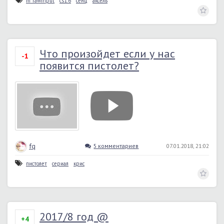
m_rawinput
cs1.6
сенц
аксель
Что произойдет если у нас
-1
появится пистолет?
fq
5 комментариев
07.01.2018, 21:02
пистолет
сериал
крис
2017/8 год @
+4