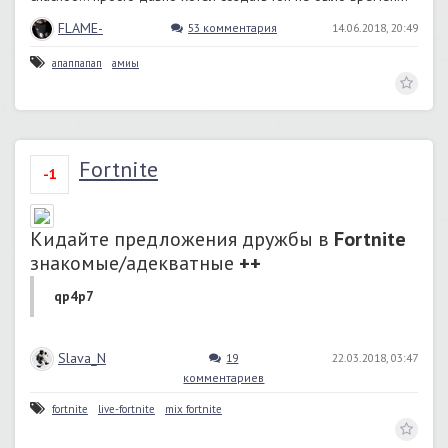
FLAME-
53 комментария
14.06.2018, 20:49
апаппапап
амиы
Fortnite
-1
Кидайте предложения дружбы в
Fortnite
знакомые/адекватные
++
qp4p7
Slava_N
19
22.03.2018, 03:47
комментариев
fortnite
live-fortnite
mix fortnite