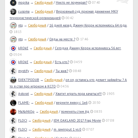
mopika
→
Свободный
/
Никто не поумирал?
07:40
cusoma
→
Свободный
/
Верховный суд признал движение МКУ
террористической организацией
00:42
vtq
→
Свободный
/
16 дней назад Джиму Керри исполнилось 64 года.
18:13
vtq
→
Свободный
/
Олды на месте ?
17:46
kROkE
→
Свободный
/
Сегодня Джиму Керри исполнилось 56 лет.
05:04
kROkE
→
Свободный
/
Есть кто?
04:59
mystify
→
Свободный
/
Ты жив?
08:48
EJIEKTPODUB
→
Свободный
/
оп оп, остались кто делает хайлайты ? А
то я стал про игроком в КСГО
04:36
Astorat
→
Свободный
/
Хватит играть пора качаться!!!
19:05
FLAME-
→
Свободный
/
верните ливку с 1и6
20:50
MaXoNtOp
→
Свободный
/
поменять стим йд
08:35
FLOCI
→
Свободный
/
IEM OAKLAND 2017 Frag Movie
07:08
FLOCI
→
Свободный
/
m_rawinput 1 vs 0
07:07