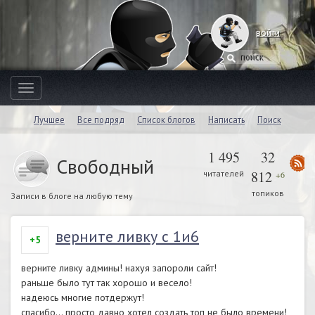
войти
Toggle
navigation
Лучшее
Все подряд
Список блогов
Написать
Поиск
1 495
32
Свободный
812
читателей
+6
топиков
Записи в блоге на любую тему
верните ливку с 1и6
+5
верните ливку админы! нахуя запороли сайт!
раньше было тут так хорошо и весело!
надеюсь многие потдержут!
спасибо… просто давно хотел создать топ не было времени!