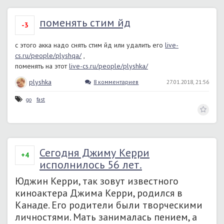
поменять стим йд
-3
с этого акка надо снять стим йд или удалить его
live-
cs.ru/people/plyshqa/
,
поменять на этот
live-cs.ru/people/plyshka/
plyshka
8 комментариев
27.01.2018, 21:56
go
fast
Сегодня Джиму Керри
+4
исполнилось 56 лет.
Юджин Керри, так зовут известного
киноактера Джима Керри, родился в
Канаде. Его родители были творческими
личностями. Мать занималась пением, а