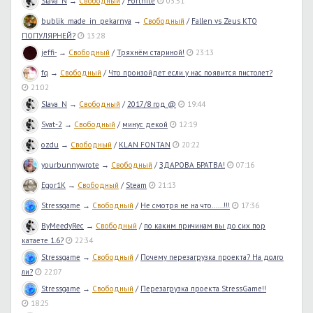
Slava_N
→
Свободный
/
Fortnite
03:51
bublik_made_in_pekarnya
→
Свободный
/
Fallen vs Zeus КТО
ПОПУЛЯРНЕЙ?
13:28
jeffi-
→
Свободный
/
Тряхнём стариной!
23:13
fq
→
Свободный
/
Что произойдет если у нас появится пистолет?
21:02
Slava_N
→
Свободный
/
2017/8 год @
19:44
Svat-2
→
Свободный
/
минус декой
12:19
ozdu
→
Свободный
/
KLAN FONTAN
20:22
yourbunnywrote
→
Свободный
/
ЗДАРОВА БРАТВА!
07:16
Egor1K
→
Свободный
/
Steam
21:13
Stressgame
→
Свободный
/
Не смотря не на что......!!!
17:36
ByMeedyRec
→
Свободный
/
по каким причинам вы до сих пор
катаете 1.6?
22:34
Stressgame
→
Свободный
/
Почему перезагрузка проекта? На долго
ли?
22:07
Stressgame
→
Свободный
/
Перезагрузка проекта StressGame!!
18:25