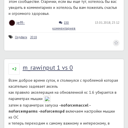
этом сообществе. Старички, если вы еще тут, хотелось бы вас
увидеть в комментариях и хотелось бы вам пожелать счастья
и огромного здоровья.
jeffi-
150
13.01.2018, 23:12
комментариев
Олдфаги
2018
m_rawinput 1 vs 0
+2
Всем доброе время суток, я столкнулся с проблемой которая
касательно задевает аксель
как правило акселерация на обновленной кс 1.6 убирается в
параметрах мышки
затем в параметрах запуска
-noforcemaccel -
noforcemparms -noforcemspd
включаем настройки мышки
из ОС
и теперь переходим к самому важному и интересному, в