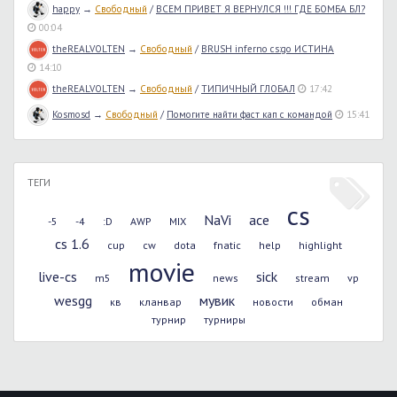
happy
→
Свободный
/
ВСЕМ ПРИВЕТ Я ВЕРНУЛСЯ !!! ГДЕ БОМБА БЛ?
00:04
theREALVOLTEN
→
Свободный
/
BRUSH inferno cs:go ИСТИНА
14:10
theREALVOLTEN
→
Свободный
/
ТИПИЧНЫЙ ГЛОБАЛ
17:42
Kosmosd
→
Свободный
/
Помогите найти фаст кап с командой
15:41
ТЕГИ
cs
NaVi
ace
-5
-4
:D
AWP
MIX
cs 1.6
cup
cw
dota
fnatic
help
highlight
movie
live-cs
sick
m5
news
stream
vp
wesgg
мувик
кв
кланвар
новости
обман
турнир
турниры