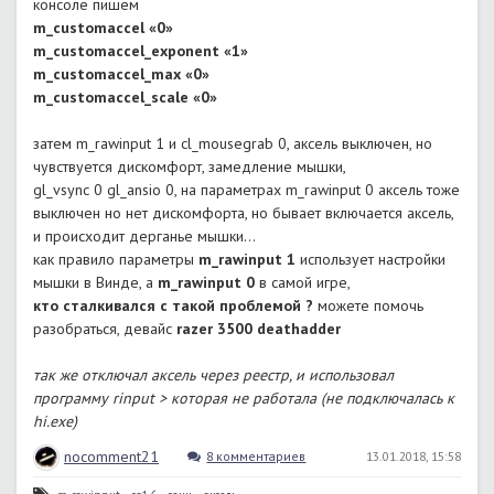
консоле пишем
m_customaccel «0»
m_customaccel_exponent «1»
m_customaccel_max «0»
m_customaccel_scale «0»
затем m_rawinput 1 и cl_mousegrab 0, аксель выключен, но
чувствуется дискомфорт, замедление мышки,
gl_vsync 0 gl_ansio 0, на параметрах m_rawinput 0 аксель тоже
выключен но нет дискомфорта, но бывает включается аксель,
и происходит дерганье мышки…
как правило параметры
m_rawinput 1
использует настройки
мышки в Винде, а
m_rawinput 0
в самой игре,
кто сталкивался с такой проблемой ?
можете помочь
разобраться, девайс
razer 3500 deathadder
так же отключал аксель через реестр, и использовал
программу rinput > которая не работала (не подключалась к
hi.exe)
nocomment21
8 комментариев
13.01.2018, 15:58