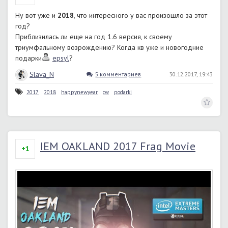
Ну вот уже и
2018
, что интересного у вас произошло за этот
год?
Приблизилась ли еще на год 1.6 версия, к своему
триумфальному возрождению? Когда кв уже и новогодние
подарки
epsyl
?
Slava_N
5 комментариев
30.12.2017, 19:43
2017
2018
happynewyear
cw
podarki
IEM OAKLAND 2017 Frag Movie
+1