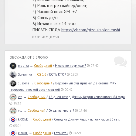
3) Роль в игре снайпер/опен;
4) Часовой пояс GMT+7
5) Связь дс/тс
6) Играю в кс с 14 года
ПИСАТЬ СЮДА
https://vk.com/pizduksolenieushi
02.01.2021, 07:38
ОБСУЖДАЮТ В БЛОГАХ
mopika
→
Свободный
/
Никто не поумирал?
07:40
Screamka
→
CS 1.6
/
ЕСТЬ КТО?
18:27
cusoma
→
Свободный
/
Верховный суд признал движение МКУ
террористической организацией
00:42
vtq
→
Свободный
/
16 дней назад Джиму Керри исполнилось 64 года.
18:13
vtq
→
Свободный
/
Олды на месте ?
17:46
kROkE
→
Свободный
/
Сегодня Джиму Керри исполнилось 56 лет.
05:04
kROkE
→
Свободный
/
Есть кто?
04:59