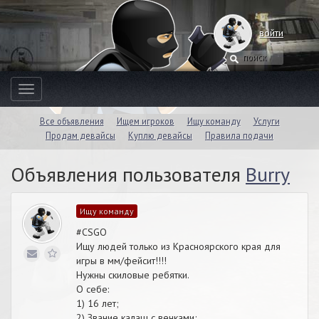
войти
Toggle
navigation
Все объявления
Ищем игроков
Ищу команду
Услуги
Продам девайсы
Куплю девайсы
Правила подачи
Объявления пользователя
Burry
Ищу команду
#CSGO
Ищу людей только из Красноярского края для
игры в мм/фейсит!!!!
Нужны скиловые ребятки.
О себе:
1) 16 лет;
2) Звание калаш с венками;