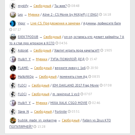
mystify
→
Свободный
/
Ты жив?
08:48
Leo
→
Мувики
/
Alive 2 - CS Movie by MiX(eP) | [ ENG]
16:18
Vigor
→
Live-CS: Предложения и замечан
/
Админы, пофиксите баги
07:17
EJIEKTPODUB
→
Свободный
/
оп оп, остались кто делает хайлайты ? А
то я стал про игроком в КСГО
04:36
Astorat
→
Свободный
/
Хватит играть пора качаться!!!
19:05
HulkY_Y
→
Мувики
/
ТУПА ПОЖИЛОЙ ДЕД
15:47
FLAME-
→
Свободный
/
верните ливку с 1и6
20:50
MaXoNtOp
→
Свободный
/
поменять стим йд
08:35
FLOCI
→
Свободный
/
IEM OAKLAND 2017 Frag Movie
07:08
FLOCI
→
Свободный
/
m_rawinput 1 vs 0
07:07
HulkY_Y
→
Мувики
/
MIXA XALK CSGO MOVIE
02:46
Slava_N
→
Свободный
/
Fortnite
03:51
bublik_made_in_pekarnya
→
Свободный
/
Fallen vs Zeus КТО
ПОПУЛЯРНЕЙ?
13:28