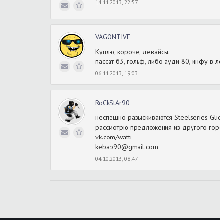
14.11.2013, 22:57
VAGONTIVE
Куплю, короче, девайсы.
пассат б3, гольф, либо ауди 80, инфу в л
06.11.2013, 19:03
RoCkStAr90
неспешно разыскиваются Steelseries Glid
рассмотрю предложения из другого горо
vk.com/watti
kebab90@gmail.com
04.10.2013, 08:47