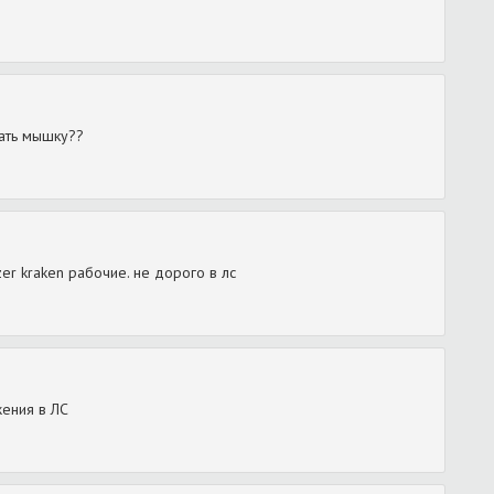
зать мышку??
zer kraken рабочие. не дорого в лс
жения в ЛС