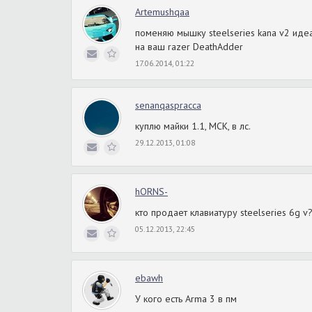
Artemushqaa
поменяю мышку steelseries kana v2 иде
на ваш razer DeathAdder
17.06.2014, 01:22
senanqaspracca
куплю майки 1.1, МСК, в лс.
29.12.2013, 01:08
hORNS-
кто продает клавиатуру steelseries 6g 
05.12.2013, 22:45
ebawh
У кого есть Arma 3 в пм