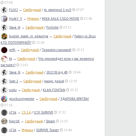
07:08
FLOCI
→
Свободный
/
m_rawinput 1 vs 0
07:07
HulkY_Y
→
Мувики
/
MIXA XALK CSGO MOVIE
02:46
Slava_N
→
Свободный
/
Fortnite
03:51
bublik_made_in_pekarnya
→
Свободный
/
Fallen vs Zeus
КТО ПОПУЛЯРНЕЙ?
13:28
jeffi-
→
Свободный
/
Тряхнём стариной!
23:13
fq
→
Свободный
/
Что произойдет если у нас появится
пистолет?
21:02
Slava_N
→
Свободный
/
2017/8 год @
19:44
Svat-2
→
Свободный
/
минус декой
12:19
ozdu
→
Свободный
/
KLAN FONTAN
20:22
yourbunnywrote
→
Свободный
/
ЗДАРОВА БРАТВА!
07:16
sT1k
→
CS 1.6
/
[CS] SURVIVE
17:32
Egor1K
→
Свободный
/
Steam
21:13
sT1k
→
Мувики
/
SURVIVE Teaser
11:44