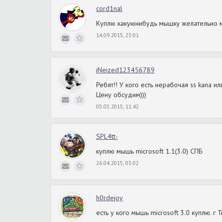
cord1nal
Куплю какуюнибудь мышку желательно м
14.09.2015, 23:01
iNeized123456789
Ребят!! У кого есть нерабочая ss kana и
Цену обсудим)))
05.05.2015, 11:42
SPL4tt-
куплю мышь microsoft 1.1(3.0) СПБ
26.04.2015, 03:02
h0rdejoy
есть у кого мышь microsoft 3.0 куплю. г 