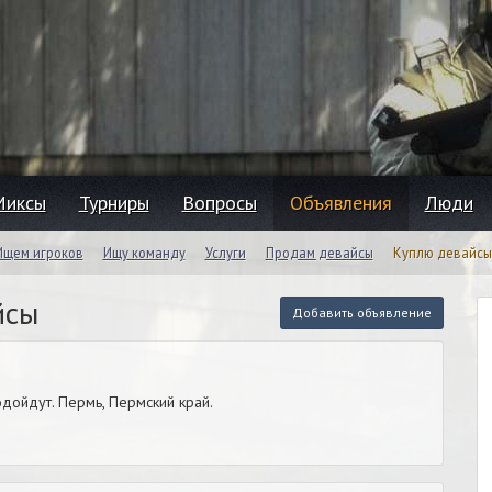
Миксы
Турниры
Вопросы
Объявления
Люди
Ищем игроков
Ищу команду
Услуги
Продам девайсы
Куплю девайсы
йсы
Добавить объявление
одойдут. Пермь, Пермский край.