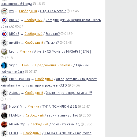
исполнилось 64 года.
18:13
vtq
→
Свободный
/
Олды на месте ?
17:46
kROkE
→
Свободный
/
Сегодня Джиму Керри исполнилось
56 лет.
05:04
kROkE
→
Свободный
/
Есть кто?
04:59
mystify
→
Свободный
/
Ты жив?
08:48
Leo
→
Мувики
/
Alive 2 - CS Movie by MiX(eP) | [ ENG]
16:18
Vigor
→
Live-CS: Предложения и замечан
/
Админы,
пофиксите баги
07:17
EJIEKTPODUB
→
Свободный
/
оп оп, остались кто делает
хайлайты ? А то я стал про игроком в КСГО
04:36
Astorat
→
Свободный
/
Хватит играть пора качаться!!!
19:05
HulkY_Y
→
Мувики
/
ТУПА ПОЖИЛОЙ ДЕД
15:47
FLAME-
→
Свободный
/
верните ливку с 1и6
20:50
MaXoNtOp
→
Свободный
/
поменять стим йд
08:35
FLOCI
→
Свободный
/
IEM OAKLAND 2017 Frag Movie