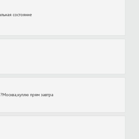
альная состояние
v??Москва,куплю прям завтра