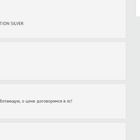
TION SILVER
аботающую, о цене договоримся в лс!