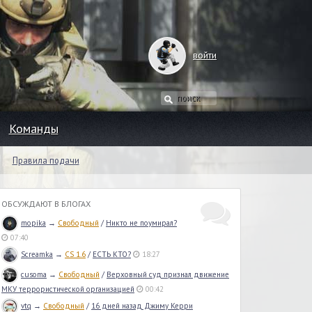
войти
Команды
Правила подачи
ОБСУЖДАЮТ В БЛОГАХ
mopika
→
Свободный
/
Никто не поумирал?
07:40
Screamka
→
CS 1.6
/
ЕСТЬ КТО?
18:27
cusoma
→
Свободный
/
Верховный суд признал движение
МКУ террористической организацией
00:42
vtq
→
Свободный
/
16 дней назад Джиму Керри