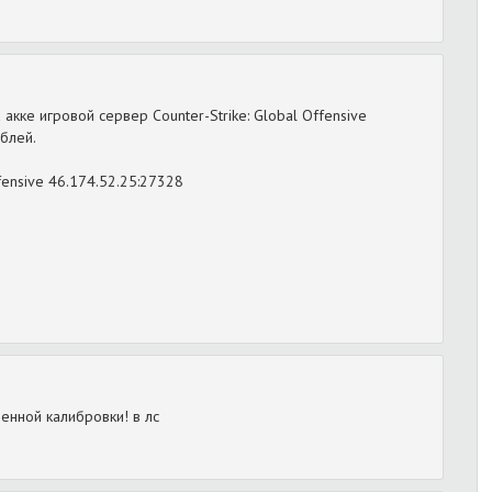
акке игровой сервер Counter-Strike: Global Offensive
блей.
fensive 46.174.52.25:27328
енной калибровки! в лс