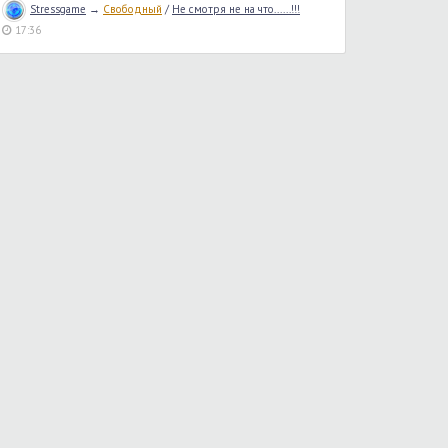
Stressgame
→
Свободный
/
Не смотря не на что......!!!
17:36