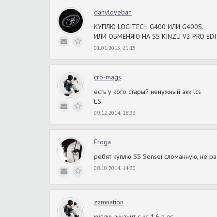
danyloyeban
КУПЛЮ LOGITECH G400 ИЛИ G400S.
ИЛИ ОБМЕНЯЮ НА SS KINZU V2 PRO EDI
01.01.2015, 21:15
cro-mags
есть у кого старый ненужный акк lcs
LS
09.12.2014, 18:33
Froga
ребят куплю SS Sensei сломанную, не р
08.10.2014, 14:30
zzmnation
куплю аккаунт с кс 1.6 в лс