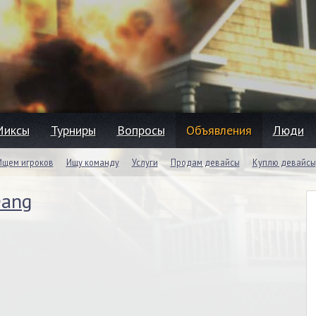
Миксы
Турниры
Вопросы
Объявления
Люди
Ищем игроков
Ищу команду
Услуги
Продам девайсы
Куплю девайсы
ang