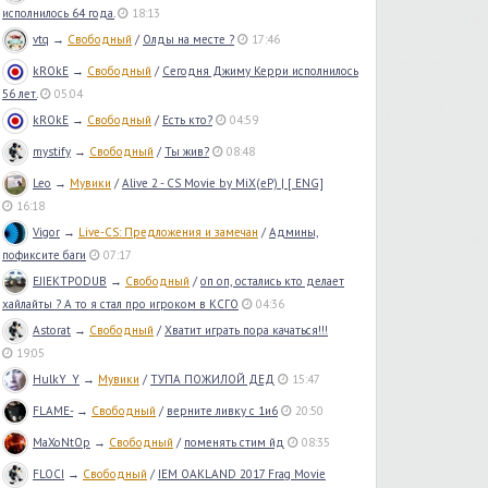
исполнилось 64 года.
18:13
vtq
→
Свободный
/
Олды на месте ?
17:46
kROkE
→
Свободный
/
Сегодня Джиму Керри исполнилось
56 лет.
05:04
kROkE
→
Свободный
/
Есть кто?
04:59
mystify
→
Свободный
/
Ты жив?
08:48
Leo
→
Мувики
/
Alive 2 - CS Movie by MiX(eP) | [ ENG]
16:18
Vigor
→
Live-CS: Предложения и замечан
/
Админы,
пофиксите баги
07:17
EJIEKTPODUB
→
Свободный
/
оп оп, остались кто делает
хайлайты ? А то я стал про игроком в КСГО
04:36
Astorat
→
Свободный
/
Хватит играть пора качаться!!!
19:05
HulkY_Y
→
Мувики
/
ТУПА ПОЖИЛОЙ ДЕД
15:47
FLAME-
→
Свободный
/
верните ливку с 1и6
20:50
MaXoNtOp
→
Свободный
/
поменять стим йд
08:35
FLOCI
→
Свободный
/
IEM OAKLAND 2017 Frag Movie