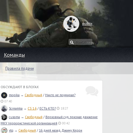
войти
Команды
Правила подачи
ОБСУЖДАЮТ В БЛОГАХ
mopika
→
Свободный
/
Никто не поумирал?
07:40
Screamka
→
CS 1.6
/
ЕСТЬ КТО?
18:27
cusoma
→
Свободный
/
Верховный суд признал движение
МКУ террористической организацией
00:42
vtq
→
Свободный
/
16 дней назад Джиму Керри