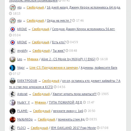
террористической организацией
00:42
vtq
→
Свободный
/
16 дней назад Джиму Керри исполнилось 64 года.
18:13
vtq
→
Свободный
/
Олды на месте ?
17:46
kROkE
→
Свободный
/
Сегодня Джиму Керри исполнилось 56 лет.
05:04
kROkE
→
Свободный
/
Есть кто?
04:59
mystify
→
Свободный
/
Ты жив?
08:48
Leo
→
Мувики
/
Alive 2 - CS Movie by MiX(eP) | [ ENG]
16:18
Vigor
→
Live-CS: Предложения и замечан
/
Админы, пофиксите баги
07:17
EJIEKTPODUB
→
Свободный
/
оп оп, остались кто делает хайлайты ? А
то я стал про игроком в КСГО
04:36
Astorat
→
Свободный
/
Хватит играть пора качаться!!!
19:05
HulkY_Y
→
Мувики
/
ТУПА ПОЖИЛОЙ ДЕД
15:47
FLAME-
→
Свободный
/
верните ливку с 1и6
20:50
MaXoNtOp
→
Свободный
/
поменять стим йд
08:35
FLOCI
→
Свободный
/
IEM OAKLAND 2017 Frag Movie
07:08