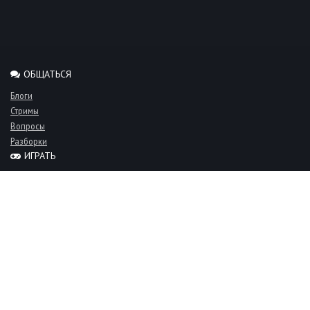
ОБЩАТЬСЯ
Блоги
Стримы
Вопросы
Разборки
ИГРАТЬ
Миксы
Рейтинги
Турниры
Серверы
СООБЩЕСТВО
Люди
Команды
Объявления
О проекте