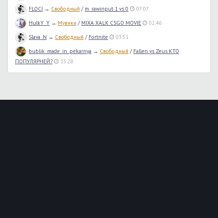
FLOCI
→
Свободный
/
m_rawinput 1 vs 0
07:07
HulkY_Y
→
Мувики
/
MIXA XALK CSGO MOVIE
02:46
Slava_N
→
Свободный
/
Fortnite
03:51
bublik_made_in_pekarnya
→
Свободный
/
Fallen vs Zeus КТО
ПОПУЛЯРНЕЙ?
13:28