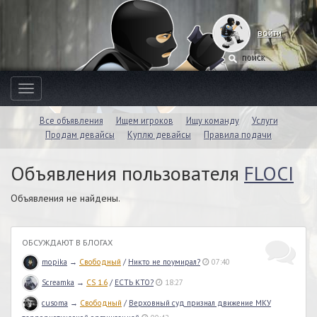
войти
Toggle
navigation
Все объявления
Ищем игроков
Ищу команду
Услуги
Продам девайсы
Куплю девайсы
Правила подачи
Объявления пользователя
FLOCI
Объявления не найдены.
ОБСУЖДАЮТ В БЛОГАХ
mopika
→
Свободный
/
Никто не поумирал?
07:40
Screamka
→
CS 1.6
/
ЕСТЬ КТО?
18:27
cusoma
→
Свободный
/
Верховный суд признал движение МКУ