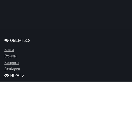
ОБЩАТЬСЯ
Блоги
Стримы
Вопросы
Разборки
ИГРАТЬ
Миксы
Рейтинги
Турниры
Серверы
СООБЩЕСТВО
Люди
Команды