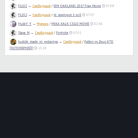
FLOCI
→
Свободный
/
IEM OAKLAND 2017 Frag Movie
07:08
FLOCI
→
Свободный
/
m_rawinput 1 vs 0
07:07
HulkY_Y
→
Мувики
/
MIXA XALK CSGO MOVIE
02:46
Slava_N
→
Свободный
/
Fortnite
03:51
bublik_made_in_pekarnya
→
Свободный
/
Fallen vs Zeus КТО
ПОПУЛЯРНЕЙ?
13:28