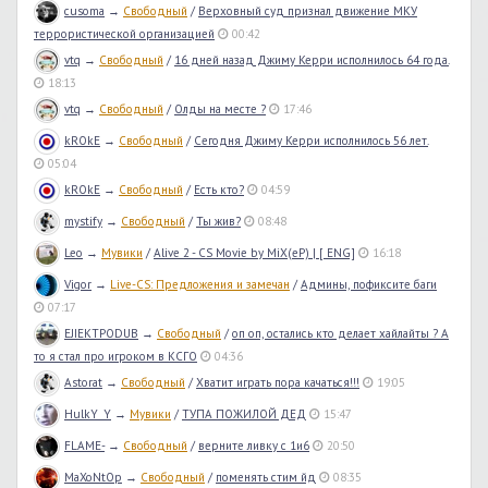
cusoma
→
Свободный
/
Верховный суд признал движение МКУ
террористической организацией
00:42
vtq
→
Свободный
/
16 дней назад Джиму Керри исполнилось 64 года.
18:13
vtq
→
Свободный
/
Олды на месте ?
17:46
kROkE
→
Свободный
/
Сегодня Джиму Керри исполнилось 56 лет.
05:04
kROkE
→
Свободный
/
Есть кто?
04:59
mystify
→
Свободный
/
Ты жив?
08:48
Leo
→
Мувики
/
Alive 2 - CS Movie by MiX(eP) | [ ENG]
16:18
Vigor
→
Live-CS: Предложения и замечан
/
Админы, пофиксите баги
07:17
EJIEKTPODUB
→
Свободный
/
оп оп, остались кто делает хайлайты ? А
то я стал про игроком в КСГО
04:36
Astorat
→
Свободный
/
Хватит играть пора качаться!!!
19:05
HulkY_Y
→
Мувики
/
ТУПА ПОЖИЛОЙ ДЕД
15:47
FLAME-
→
Свободный
/
верните ливку с 1и6
20:50
MaXoNtOp
→
Свободный
/
поменять стим йд
08:35