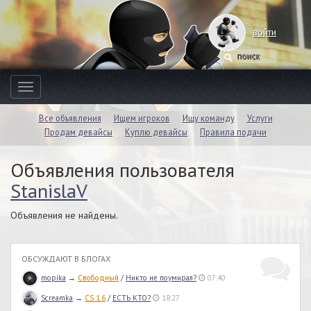
войти
Toggle
navigation
Все объявления
Ищем игроков
Ищу команду
Услуги
Продам девайсы
Куплю девайсы
Правила подачи
Объявления пользователя
StanislaV
Объявления не найдены.
ОБСУЖДАЮТ В БЛОГАХ
mopika
→
Свободный
/
Никто не поумирал?
07:40
Screamka
→
CS 1.6
/
ЕСТЬ КТО?
18:27