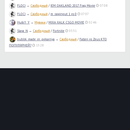
FLOCI
→
Свободный
/
IEM OAKLAND 2017 Frag Movie
07:08
FLOCI
→
Свободный
/
m_rawinput 1 vs 0
07:07
HulkY_Y
→
Мувики
/
MIXA XALK CSGO MOVIE
02:46
Slava_N
→
Свободный
/
Fortnite
03:51
bublik_made_in_pekarnya
→
Свободный
/
Fallen vs Zeus КТО
ПОПУЛЯРНЕЙ?
13:28