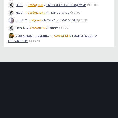
FLOCI
→
Свободный
/
IEM OAKLAND 2017 Frag Movie
07:08
FLOCI
→
Свободный
/
m_rawinput 1 vs 0
07:07
HulkY_Y
→
Мувики
/
MIXA XALK CSGO MOVIE
02:46
Slava_N
→
Свободный
/
Fortnite
03:51
bublik_made_in_pekarnya
→
Свободный
/
Fallen vs Zeus КТО
ПОПУЛЯРНЕЙ?
13:28