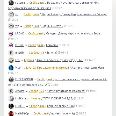
cusoma
→
Свободный
/
Верховный суд признал движение МКУ
террористической организацией
00:42
vtq
→
Свободный
/
16 дней назад Джиму Керри исполнилось 64 года.
18:13
vtq
→
Свободный
/
Олды на месте ?
17:46
kROkE
→
Свободный
/
Сегодня Джиму Керри исполнилось 56 лет.
05:04
kROkE
→
Свободный
/
Есть кто?
04:59
mystify
→
Свободный
/
Ты жив?
08:48
Leo
→
Мувики
/
Alive 2 - CS Movie by MiX(eP) | [ ENG]
16:18
Vigor
→
Live-CS: Предложения и замечан
/
Админы, пофиксите баги
07:17
EJIEKTPODUB
→
Свободный
/
оп оп, остались кто делает хайлайты ? А
то я стал про игроком в КСГО
04:36
Astorat
→
Свободный
/
Хватит играть пора качаться!!!
19:05
HulkY_Y
→
Мувики
/
ТУПА ПОЖИЛОЙ ДЕД
15:47
FLAME-
→
Свободный
/
верните ливку с 1и6
20:50
MaXoNtOp
→
Свободный
/
поменять стим йд
08:35