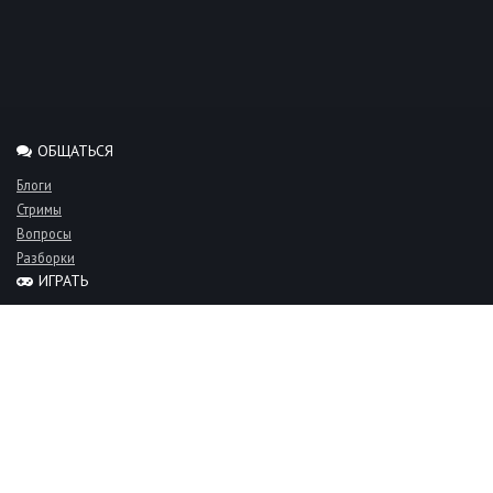
ОБЩАТЬСЯ
Блоги
Стримы
Вопросы
Разборки
ИГРАТЬ
Миксы
Рейтинги
Турниры
Серверы
СООБЩЕСТВО
Люди
Команды