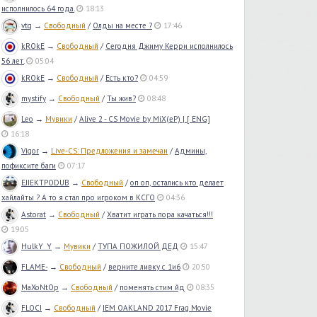
исполнилось 64 года.
18:13
vtq
→
Свободный
/
Олды на месте ?
17:46
kROkE
→
Свободный
/
Сегодня Джиму Керри исполнилось
56 лет.
05:04
kROkE
→
Свободный
/
Есть кто?
04:59
mystify
→
Свободный
/
Ты жив?
08:48
Leo
→
Мувики
/
Alive 2 - CS Movie by MiX(eP) | [ ENG]
16:18
Vigor
→
Live-CS: Предложения и замечан
/
Админы,
пофиксите баги
07:17
EJIEKTPODUB
→
Свободный
/
оп оп, остались кто делает
хайлайты ? А то я стал про игроком в КСГО
04:36
Astorat
→
Свободный
/
Хватит играть пора качаться!!!
19:05
HulkY_Y
→
Мувики
/
ТУПА ПОЖИЛОЙ ДЕД
15:47
FLAME-
→
Свободный
/
верните ливку с 1и6
20:50
MaXoNtOp
→
Свободный
/
поменять стим йд
08:35
FLOCI
→
Свободный
/
IEM OAKLAND 2017 Frag Movie