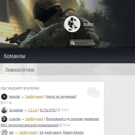
войти
Команды
Правила подачи
ОБСУЖДАЮТ В БЛОГАХ
mopika
→
Свободный
/
Никто не поумирал?
07:40
Screamka
→
CS 1.6
/
ЕСТЬ КТО?
18:27
cusoma
→
Свободный
/
Верховный суд признал движение
МКУ террористической организацией
00:42
vtq
→
Свободный
/
16 дней назад Джиму Керри