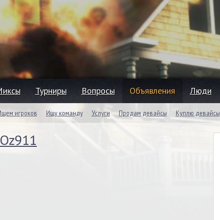
Миксы
Турниры
Вопросы
Объявления
Люди
Ищем игроков
Ищу команду
Услуги
Продам девайсы
Куплю девайсы
Oz911