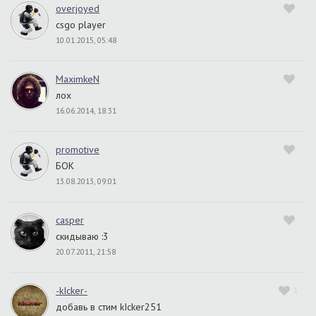
overjoyed
csgo player
10.01.2015, 05:48
MaximkeN
лох
16.06.2014, 18:31
promotive
БОК
13.08.2013, 09:01
casper
скидываю :3
20.07.2011, 21:58
-kIcker-
1
добавь в стим kIcker251