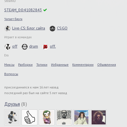
SteamID
STEAM_0:0:41082843
Читает блоги
Live-CS: Блог сайта
CS:GO
Играет в командах
off
drum
off.
Его
Миксы
Разборки
Топики
Избранные
Комментарии
Объявления
Вопросы
присоединился к нам 16 лет назад
последний раз был на сайте 5 лет назад
Друзья
(8)