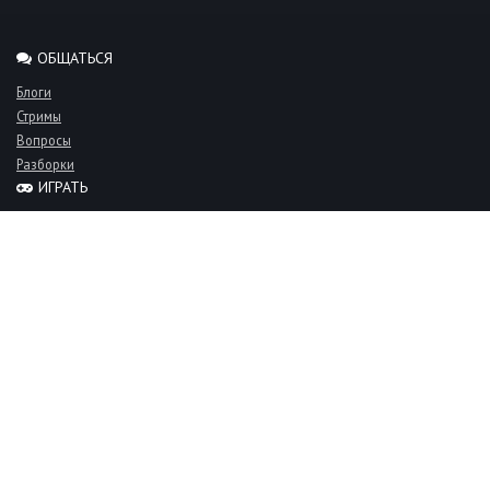
ОБЩАТЬСЯ
Блоги
Стримы
Вопросы
Разборки
ИГРАТЬ
Миксы
Рейтинги
Турниры
Серверы
СООБЩЕСТВО
Люди
Команды
Объявления
О проекте
FAQ
Фан-клуб