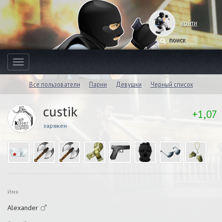
войти
Toggle
navigation
Все пользователи
Парни
Девушки
Черный список
custik
+1,07
заряжен
Имя
Alexander