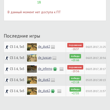
18
В данный момент нет доступа к ПТ
Последние игры
поражение
de_dust2
CS 1.6, 5x5
06.03.2017, 21:25
-18.37
победа
de_tuscan
CS 1.6, 5x5
06.03.2017, 20:56
+20.66
поражение
de_inferno
CS 1.6, 5x5
06.03.2017, 20:17
-19.56
победа
de_dust2
CS 1.6, 5x5
05.03.2017, 00:13
+13.18
победа
de_dust2
CS 1.6, 5x5
03.03.2017, 21:57
+17.55