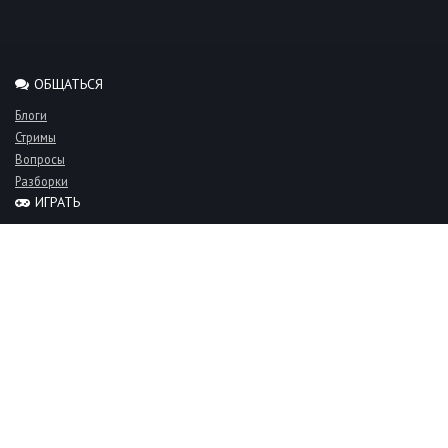
ОБЩАТЬСЯ
Блоги
Стримы
Вопросы
Разборки
ИГРАТЬ
Миксы
Рейтинги
Турниры
Серверы
СООБЩЕСТВО
Люди
Команды
Объявления
О проекте
FAQ