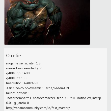
О себе
in-game sensitivity : 1.8
in-windows sensitivity : 6
g400s dpi : 400
g400s hz : 500
Resolution : 640x480
Xair size/color/dynamic : Large/Green/Off
launch options :
-noforcemparms -noforcemaccel -freq 75 -full -nofbo ex_interp
0.01 gl_ansio 0
http://steamcommunity.com/id/fast_master/