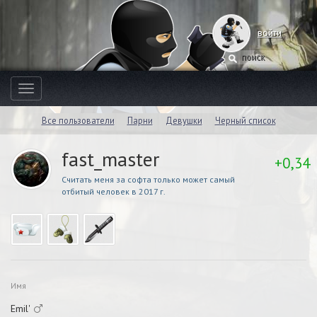
войти
Toggle
navigation
Все пользователи
Парни
Девушки
Черный список
fast_master
+0,34
Cчитать меня за софта только может самый
отбитый человек в 2017 г.
Имя
Emil'