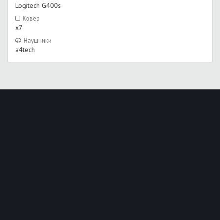
Logitech G400s
Ковер
x7
Наушники
a4tech