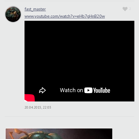
fast_master
2
www.youtube.com/watch?v=eHb7gHnB20w
20.04.2015, 22:03