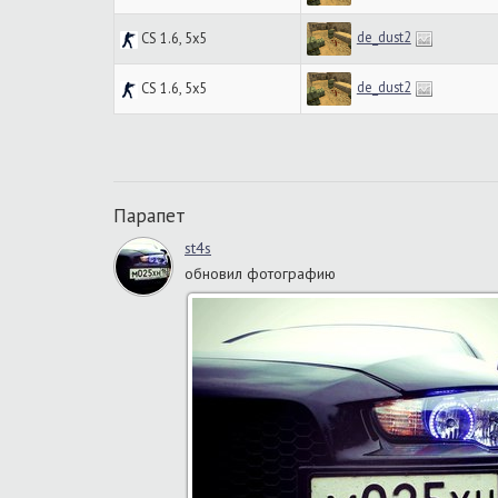
de_dust2
CS 1.6, 5x5
de_dust2
CS 1.6, 5x5
Парапет
st4s
обновил фотографию