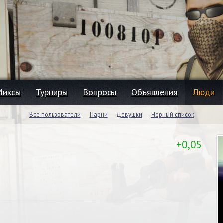
Миксы
Турниры
Вопросы
Объявления
Люди
Все пользователи
Парни
Девушки
Черный список
+0,05