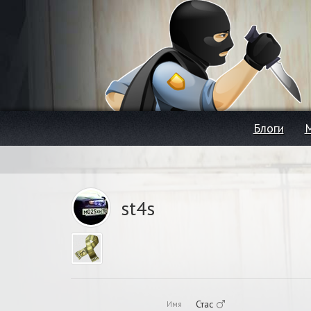
Блоги
st4s
Стас
Имя