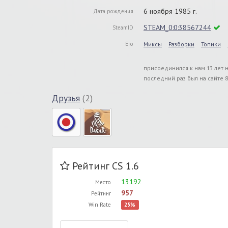
6 ноября 1985 г.
Дата рождения
STEAM_0:0:38567244
SteamID
Его
Миксы
Разборки
Топики
присоединился к нам 13 лет 
последний раз был на сайте 8
Друзья
(2)
Рейтинг CS 1.6
13192
Место
957
Рейтинг
Win Rate
25%