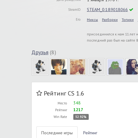
STEAM_0:1:89018066
SteamID
Его
Миксы
Разборки
Топики
присоединился к нам 11 лет 
последний раз был на сайте 8
Друзья
(8)
Рейтинг CS 1.6
348
Место
1217
Рейтинг
Win Rate
52.92%
Последние игры
Рейтинг