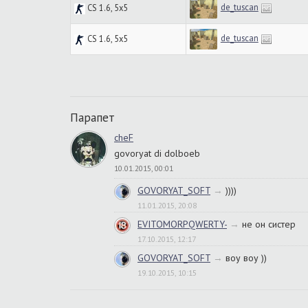
de_tuscan
CS 1.6, 5x5
de_tuscan
CS 1.6, 5x5
Парапет
cheF
govoryat di dolboeb
10.01.2015, 00:01
GOVORYAT_SOFT
→
))))
11.01.2015, 20:08
EVITOMORPQWERTY-
→
не он систер
17.10.2015, 12:17
GOVORYAT_SOFT
→
воу воу ))
19.10.2015, 10:15