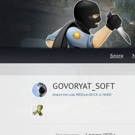
Блоги
GOVORYAT_SOFT
Известен как:fREDzor,ROCK is HARD'
1 января 1970 г.
Дата рождения