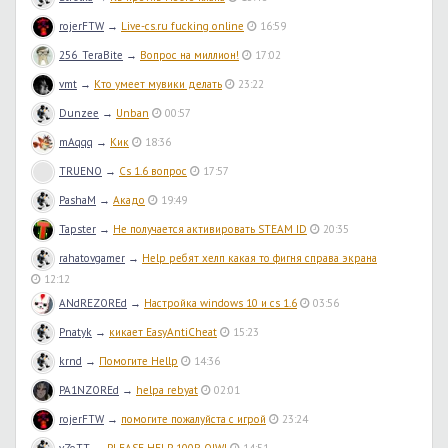
rojerFTW
→
Live-cs.ru fucking online
16:59
256_TeraBite
→
Вопрос на миллион!
17:02
vmt
→
Кто умеет мувики делать
23:22
Dunzee
→
Unban
00:57
mAqqq
→
Кик
18:36
TRUENO
→
Cs 1.6 вопрос
17:57
PashaM
→
Акадо
19:49
Tapster
→
Не получается активировать STEAM ID
20:35
rahatovgamer
→
Help ребят хелп какая то фигня справа экрана
12:12
ANdREZOREd
→
Настройка windows 10 и cs 1.6
03:56
Pnatyk
→
кикает EasyAntiCheat
15:23
krnd
→
Помогите Hellp
14:36
PA1NZOREd
→
helpa rebyat
02:01
rojerFTW
→
помогите пожалуйста с игрой
23:24
vZoTT
→
PLEASE HELP 100R QIWI
14:51