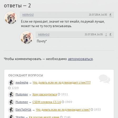
ответы —
2
#
NERVOZ
21.07.2014, 16:35
Если не приходит, значит не тот емайл, подумай лучше,
может ты не ту посту вписываешь.
↑
#
NERVOZ
21.07.2014, 16:35
Почту*
Чтобы комментировать — необходимо
авторизоваться
.
ОБСУЖДАЮТ ВОПРОСЫ
medvedya
→
Что делать если не подтверждает стим????
12:09
Plutomee
→
Хочу раскрутиться
19:11
Plutomee
→
CSDM сервера CS 1.6
19:09
ElekTp0H1k
→
Что делать если не подтверждает стим?
19:33
Strelka
→
Кв против моего клана
13:46