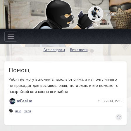
войти
Toggle
navigation
Все вопросы
Без ответа
Помощ
Ребят не могу вспомнить пароль от стима, а на почту ничего
не приходит для востановления, что делать и кто поможет с
настройкой кс и компа все забыл
mFeeLm
21.07.2014, 15:59
плиз
хелп