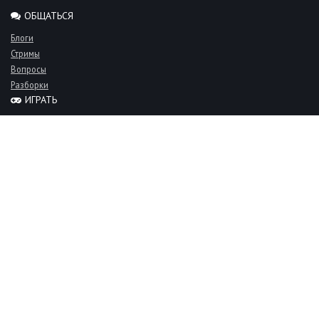
ОБЩАТЬСЯ
Блоги
Стримы
Вопросы
Разборки
ИГРАТЬ
Миксы
Рейтинги
Турниры
Серверы
СООБЩЕСТВО
Люди
Команды
Объявления
О проекте
FAQ
Фан-клуб
Пользовательское соглашение
Live-CS — Counter-Strike сообщество.