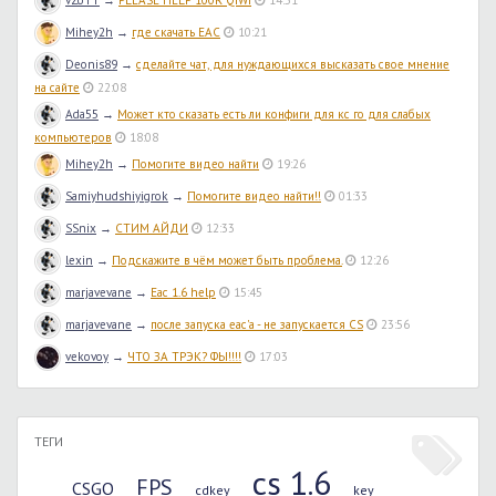
Mihey2h
→
где скачать EAC
10:21
Deonis89
→
сделайте чат, для нуждающихся высказать свое мнение
на сайте
22:08
Ada55
→
Может кто сказать есть ли конфиги для кс го для слабых
компьютеров
18:08
Mihey2h
→
Помогите видео найти
19:26
Samiyhudshiyigrok
→
Помогите видео найти!!
01:33
SSnix
→
СТИМ АЙДИ
12:33
lexin
→
Подскажите в чём может быть проблема.
12:26
marjavevane
→
Eac 1.6 help
15:45
marjavevane
→
после запуска eac'а - не запускается CS
23:56
vekovoy
→
ЧТО ЗА ТРЭК? ФЫ!!!!
17:03
ТЕГИ
cs 1.6
FPS
CSGO
cdkey
key