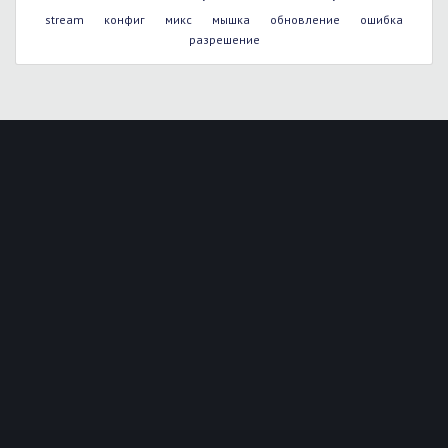
stream
конфиг
микс
мышка
обновление
ошибка
разрешение